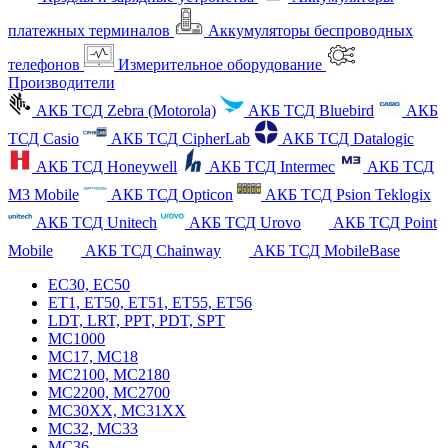
платежных терминалов
Аккумуляторы беспроводных
телефонов
Измерительное оборудование
Производители
АКБ ТСД Zebra (Motorola)
АКБ ТСД Bluebird
АКБ
ТСД Casio
АКБ ТСД CipherLab
АКБ ТСД Datalogic
АКБ ТСД Honeywell
АКБ ТСД Intermec
АКБ ТСД
M3 Mobile
АКБ ТСД Opticon
АКБ ТСД Psion Teklogix
АКБ ТСД Unitech
АКБ ТСД Urovo
АКБ ТСД Point
Mobile
АКБ ТСД Chainway
АКБ ТСД MobileBase
EC30, EC50
ET1, ET50, ET51, ET55, ET56
LDT, LRT, PPT, PDT, SPT
MC1000
MC17, MC18
MC2100, MC2180
MC2200, MC2700
MC30XX, MC31XX
MC32, MC33
MC36