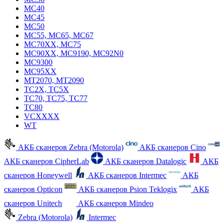
MC40
MC45
MC50
MC55, MC65, MC67
MC70XX, MC75
MC90XX, MC9190, MC92N0
MC9300
MC95XX
MT2070, MT2090
TC2X, TC5X
TC70, TC75, TC77
TC80
VCXXXX
WT
АКБ сканеров Zebra (Motorola)
АКБ сканеров Cino
АКБ сканеров CipherLab
АКБ сканеров Datalogic
АКБ
сканеров Honeywell
АКБ сканеров Intermec
АКБ
сканеров Opticon
АКБ сканеров Psion Teklogix
АКБ
сканеров Unitech
АКБ сканеров Mindeo
Zebra (Motorola)
Intermec