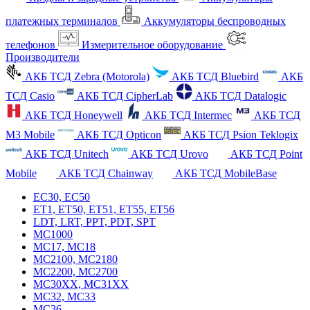
платежных терминалов
Аккумуляторы беспроводных
телефонов
Измерительное оборудование
Производители
АКБ ТСД Zebra (Motorola)
АКБ ТСД Bluebird
АКБ
ТСД Casio
АКБ ТСД CipherLab
АКБ ТСД Datalogic
АКБ ТСД Honeywell
АКБ ТСД Intermec
АКБ ТСД
M3 Mobile
АКБ ТСД Opticon
АКБ ТСД Psion Teklogix
АКБ ТСД Unitech
АКБ ТСД Urovo
АКБ ТСД Point
Mobile
АКБ ТСД Chainway
АКБ ТСД MobileBase
EC30, EC50
ET1, ET50, ET51, ET55, ET56
LDT, LRT, PPT, PDT, SPT
MC1000
MC17, MC18
MC2100, MC2180
MC2200, MC2700
MC30XX, MC31XX
MC32, MC33
MC36