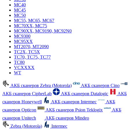
MC40
MC45
MC50
MC55, MC65, MC67
MC70XX, MC75
MC90XX, MC9190, MC92N0
MC9300
MC95XX
MT2070, MT2090
TC2X, TC5X
TC70, TC75, TC77
TC80
VCXXXX
WT
АКБ сканеров Zebra (Motorola)
АКБ сканеров Cino
АКБ сканеров CipherLab
АКБ сканеров Datalogic
АКБ
сканеров Honeywell
АКБ сканеров Intermec
АКБ
сканеров Opticon
АКБ сканеров Psion Teklogix
АКБ
сканеров Unitech
АКБ сканеров Mindeo
Zebra (Motorola)
Intermec