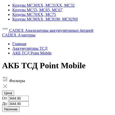
Крэдлы MC30XX, MC31XX, MC32
Крэдлы MC55, MC65, MC67
Крэдлы MC70XX, MC75
Крэдлы MC90XX, MC9190, MC92N0
CADEX Анализаторы аккумуляторных батарей
CADEX Адаптеры
Главная
Аккумуляторы ТСД
АКБ ТСД Point Mobile
АКБ ТСД Point Mobile
Фильтры
Цена
От
До
Наличие