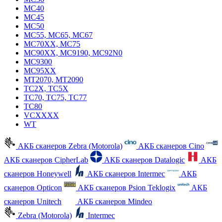
MC40
MC45
MC50
MC55, MC65, MC67
MC70XX, MC75
MC90XX, MC9190, MC92N0
MC9300
MC95XX
MT2070, MT2090
TC2X, TC5X
TC70, TC75, TC77
TC80
VCXXXX
WT
АКБ сканеров Zebra (Motorola)
АКБ сканеров Cino
АКБ сканеров CipherLab
АКБ сканеров Datalogic
АКБ
сканеров Honeywell
АКБ сканеров Intermec
АКБ
сканеров Opticon
АКБ сканеров Psion Teklogix
АКБ
сканеров Unitech
АКБ сканеров Mindeo
Zebra (Motorola)
Intermec