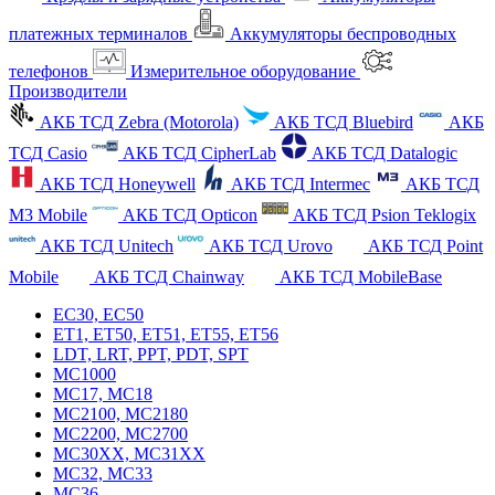
платежных терминалов
Аккумуляторы беспроводных
телефонов
Измерительное оборудование
Производители
АКБ ТСД Zebra (Motorola)
АКБ ТСД Bluebird
АКБ
ТСД Casio
АКБ ТСД CipherLab
АКБ ТСД Datalogic
АКБ ТСД Honeywell
АКБ ТСД Intermec
АКБ ТСД
M3 Mobile
АКБ ТСД Opticon
АКБ ТСД Psion Teklogix
АКБ ТСД Unitech
АКБ ТСД Urovo
АКБ ТСД Point
Mobile
АКБ ТСД Chainway
АКБ ТСД MobileBase
EC30, EC50
ET1, ET50, ET51, ET55, ET56
LDT, LRT, PPT, PDT, SPT
MC1000
MC17, MC18
MC2100, MC2180
MC2200, MC2700
MC30XX, MC31XX
MC32, MC33
MC36