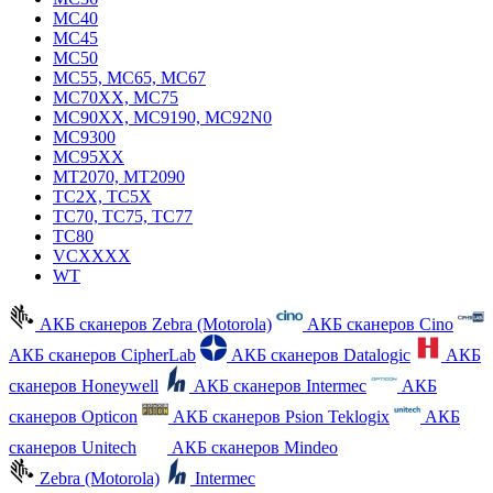
MC40
MC45
MC50
MC55, MC65, MC67
MC70XX, MC75
MC90XX, MC9190, MC92N0
MC9300
MC95XX
MT2070, MT2090
TC2X, TC5X
TC70, TC75, TC77
TC80
VCXXXX
WT
АКБ сканеров Zebra (Motorola)
АКБ сканеров Cino
АКБ сканеров CipherLab
АКБ сканеров Datalogic
АКБ
сканеров Honeywell
АКБ сканеров Intermec
АКБ
сканеров Opticon
АКБ сканеров Psion Teklogix
АКБ
сканеров Unitech
АКБ сканеров Mindeo
Zebra (Motorola)
Intermec