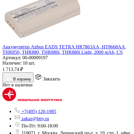
Аккумулятор Airbus EADS TETRA HR7863AA, HT8668AA,
THR850, THR880, THR880i, THR880i Light, 2000 mAh, CS
Артикул:
00-00009197
Наличие:
10 шт.
1 713.74
₽
Заказать
В корзину
Нет в наличии
+7(495) 120-1985
zakaz@btry.ru
Пн-Пт: 9:00-18:00
119071, г. Москва, Ленинский пр-т, д. 19, стр. 1, офис