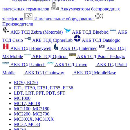
платежных терминалов
Аккумуляторы беспроводных
телефонов
Измерительное оборудование
Производители
АКБ ТСД Zebra (Motorola)
АКБ ТСД Bluebird
АКБ
ТСД Casio
АКБ ТСД CipherLab
АКБ ТСД Datalogic
АКБ ТСД Honeywell
АКБ ТСД Intermec
АКБ ТСД
M3 Mobile
АКБ ТСД Opticon
АКБ ТСД Psion Teklogix
АКБ ТСД Unitech
АКБ ТСД Urovo
АКБ ТСД Point
Mobile
АКБ ТСД Chainway
АКБ ТСД MobileBase
EC30, EC50
ET1, ET50, ET51, ET55, ET56
LDT, LRT, PPT, PDT, SPT
MC1000
MC17, MC18
MC2100, MC2180
MC2200, MC2700
MC30XX, MC31XX
MC32, MC33
MC36