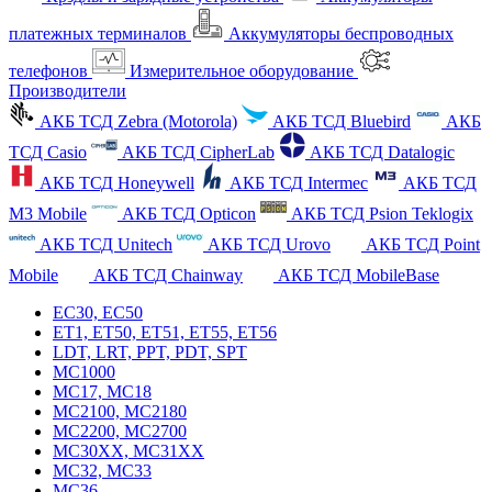
платежных терминалов
Аккумуляторы беспроводных
телефонов
Измерительное оборудование
Производители
АКБ ТСД Zebra (Motorola)
АКБ ТСД Bluebird
АКБ
ТСД Casio
АКБ ТСД CipherLab
АКБ ТСД Datalogic
АКБ ТСД Honeywell
АКБ ТСД Intermec
АКБ ТСД
M3 Mobile
АКБ ТСД Opticon
АКБ ТСД Psion Teklogix
АКБ ТСД Unitech
АКБ ТСД Urovo
АКБ ТСД Point
Mobile
АКБ ТСД Chainway
АКБ ТСД MobileBase
EC30, EC50
ET1, ET50, ET51, ET55, ET56
LDT, LRT, PPT, PDT, SPT
MC1000
MC17, MC18
MC2100, MC2180
MC2200, MC2700
MC30XX, MC31XX
MC32, MC33
MC36