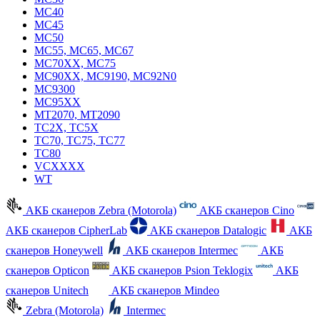
MC40
MC45
MC50
MC55, MC65, MC67
MC70XX, MC75
MC90XX, MC9190, MC92N0
MC9300
MC95XX
MT2070, MT2090
TC2X, TC5X
TC70, TC75, TC77
TC80
VCXXXX
WT
АКБ сканеров Zebra (Motorola)
АКБ сканеров Cino
АКБ сканеров CipherLab
АКБ сканеров Datalogic
АКБ
сканеров Honeywell
АКБ сканеров Intermec
АКБ
сканеров Opticon
АКБ сканеров Psion Teklogix
АКБ
сканеров Unitech
АКБ сканеров Mindeo
Zebra (Motorola)
Intermec