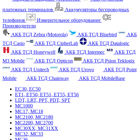
платежных терминалов
Аккумуляторы беспроводных
телефонов
Измерительное оборудование
Производители
АКБ ТСД Zebra (Motorola)
АКБ ТСД Bluebird
АКБ
ТСД Casio
АКБ ТСД CipherLab
АКБ ТСД Datalogic
АКБ ТСД Honeywell
АКБ ТСД Intermec
АКБ ТСД
M3 Mobile
АКБ ТСД Opticon
АКБ ТСД Psion Teklogix
АКБ ТСД Unitech
АКБ ТСД Urovo
АКБ ТСД Point
Mobile
АКБ ТСД Chainway
АКБ ТСД MobileBase
EC30, EC50
ET1, ET50, ET51, ET55, ET56
LDT, LRT, PPT, PDT, SPT
MC1000
MC17, MC18
MC2100, MC2180
MC2200, MC2700
MC30XX, MC31XX
MC32, MC33
MC36