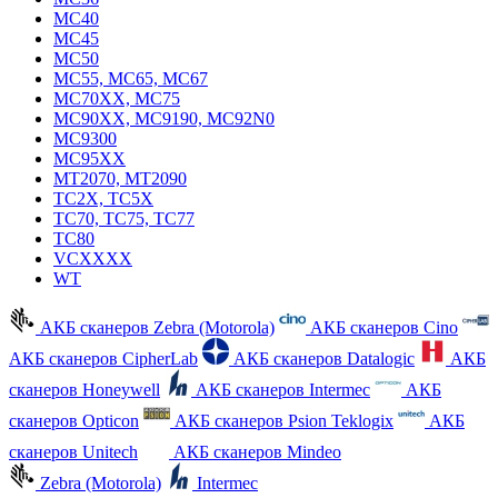
MC40
MC45
MC50
MC55, MC65, MC67
MC70XX, MC75
MC90XX, MC9190, MC92N0
MC9300
MC95XX
MT2070, MT2090
TC2X, TC5X
TC70, TC75, TC77
TC80
VCXXXX
WT
АКБ сканеров Zebra (Motorola)
АКБ сканеров Cino
АКБ сканеров CipherLab
АКБ сканеров Datalogic
АКБ
сканеров Honeywell
АКБ сканеров Intermec
АКБ
сканеров Opticon
АКБ сканеров Psion Teklogix
АКБ
сканеров Unitech
АКБ сканеров Mindeo
Zebra (Motorola)
Intermec