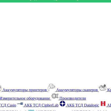
Аккумуляторы принтеров
Аккумуляторы сканеров
К
Измерительное оборудование
Производители
СД Casio
АКБ ТСД CipherLab
АКБ ТСД Datalogic
А