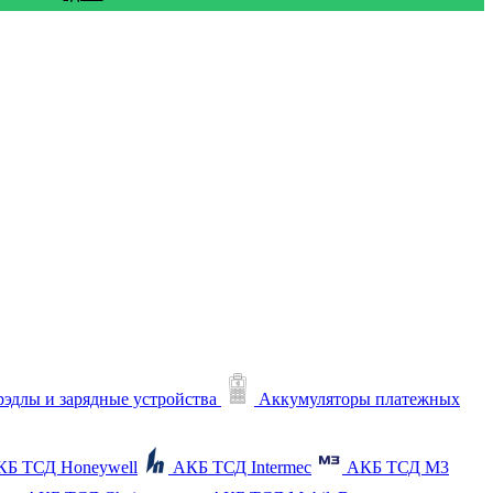
рэдлы и зарядные устройства
Аккумуляторы платежных
КБ ТСД Honeywell
АКБ ТСД Intermec
АКБ ТСД M3