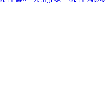
КБ ТСД Unitech
АКБ ТСД Urovo
АКБ ТСД Point Mobile