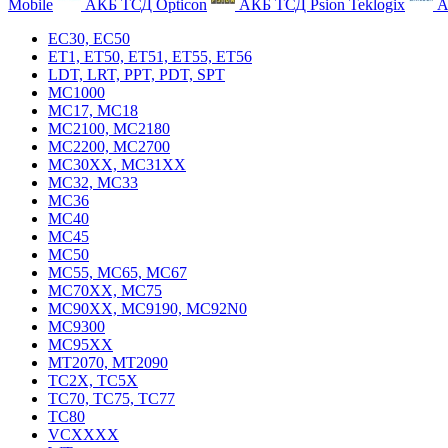
Mobile
АКБ ТСД Opticon
АКБ ТСД Psion Teklogix
А
EC30, EC50
ET1, ET50, ET51, ET55, ET56
LDT, LRT, PPT, PDT, SPT
MC1000
MC17, MC18
MC2100, MC2180
MC2200, MC2700
MC30XX, MC31XX
MC32, MC33
MC36
MC40
MC45
MC50
MC55, MC65, MC67
MC70XX, MC75
MC90XX, MC9190, MC92N0
MC9300
MC95XX
MT2070, MT2090
TC2X, TC5X
TC70, TC75, TC77
TC80
VCXXXX