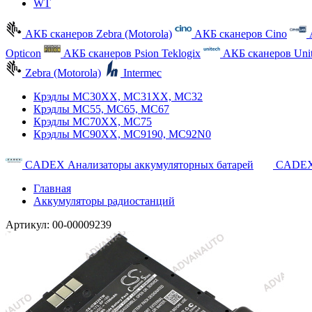
WT
АКБ сканеров Zebra (Motorola)
АКБ сканеров Cino
Opticon
АКБ сканеров Psion Teklogix
АКБ сканеров Uni
Zebra (Motorola)
Intermec
Крэдлы MC30XX, MC31XX, MC32
Крэдлы MC55, MC65, MC67
Крэдлы MC70XX, MC75
Крэдлы MC90XX, MC9190, MC92N0
CADEX Анализаторы аккумуляторных батарей
CADEX
Главная
Аккумуляторы радиостанций
Артикул:
00-00009239