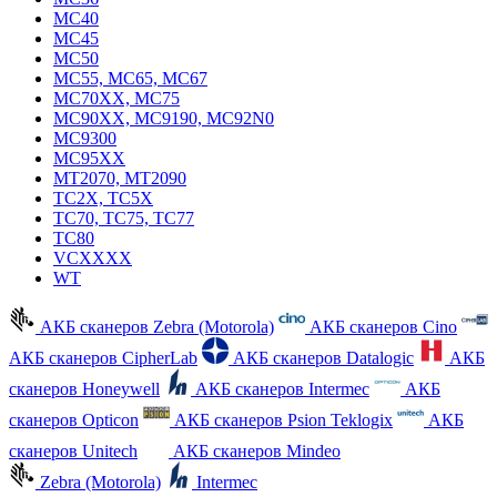
MC40
MC45
MC50
MC55, MC65, MC67
MC70XX, MC75
MC90XX, MC9190, MC92N0
MC9300
MC95XX
MT2070, MT2090
TC2X, TC5X
TC70, TC75, TC77
TC80
VCXXXX
WT
АКБ сканеров Zebra (Motorola)
АКБ сканеров Cino
АКБ сканеров CipherLab
АКБ сканеров Datalogic
АКБ
сканеров Honeywell
АКБ сканеров Intermec
АКБ
сканеров Opticon
АКБ сканеров Psion Teklogix
АКБ
сканеров Unitech
АКБ сканеров Mindeo
Zebra (Motorola)
Intermec