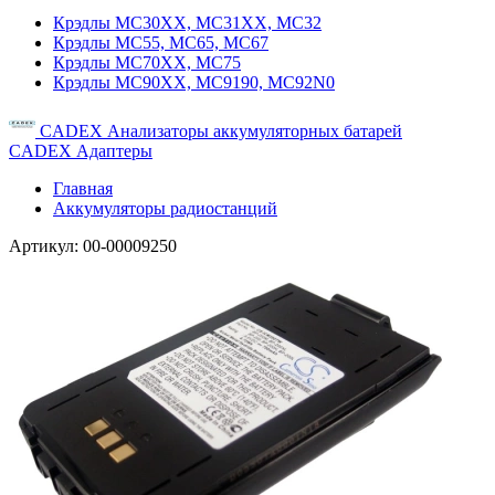
Крэдлы MC30XX, MC31XX, MC32
Крэдлы MC55, MC65, MC67
Крэдлы MC70XX, MC75
Крэдлы MC90XX, MC9190, MC92N0
CADEX Анализаторы аккумуляторных батарей
CADEX Адаптеры
Главная
Аккумуляторы радиостанций
Артикул:
00-00009250