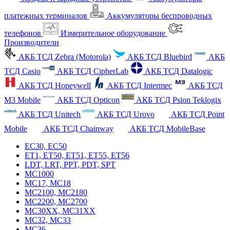
платежных терминалов
Аккумуляторы беспроводных
телефонов
Измерительное оборудование
Производители
АКБ ТСД Zebra (Motorola)
АКБ ТСД Bluebird
АКБ
ТСД Casio
АКБ ТСД CipherLab
АКБ ТСД Datalogic
АКБ ТСД Honeywell
АКБ ТСД Intermec
АКБ ТСД
M3 Mobile
АКБ ТСД Opticon
АКБ ТСД Psion Teklogix
АКБ ТСД Unitech
АКБ ТСД Urovo
АКБ ТСД Point
Mobile
АКБ ТСД Chainway
АКБ ТСД MobileBase
EC30, EC50
ET1, ET50, ET51, ET55, ET56
LDT, LRT, PPT, PDT, SPT
MC1000
MC17, MC18
MC2100, MC2180
MC2200, MC2700
MC30XX, MC31XX
MC32, MC33
MC36