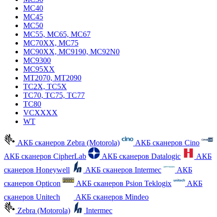
MC40
MC45
MC50
MC55, MC65, MC67
MC70XX, MC75
MC90XX, MC9190, MC92N0
MC9300
MC95XX
MT2070, MT2090
TC2X, TC5X
TC70, TC75, TC77
TC80
VCXXXX
WT
АКБ сканеров Zebra (Motorola)
АКБ сканеров Cino
АКБ сканеров CipherLab
АКБ сканеров Datalogic
АКБ
сканеров Honeywell
АКБ сканеров Intermec
АКБ
сканеров Opticon
АКБ сканеров Psion Teklogix
АКБ
сканеров Unitech
АКБ сканеров Mindeo
Zebra (Motorola)
Intermec