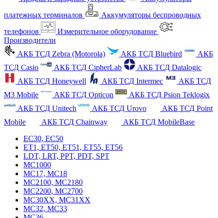
платежных терминалов
Аккумуляторы беспроводных
телефонов
Измерительное оборудование
Производители
АКБ ТСД Zebra (Motorola)
АКБ ТСД Bluebird
АКБ
ТСД Casio
АКБ ТСД CipherLab
АКБ ТСД Datalogic
АКБ ТСД Honeywell
АКБ ТСД Intermec
АКБ ТСД
M3 Mobile
АКБ ТСД Opticon
АКБ ТСД Psion Teklogix
АКБ ТСД Unitech
АКБ ТСД Urovo
АКБ ТСД Point
Mobile
АКБ ТСД Chainway
АКБ ТСД MobileBase
EC30, EC50
ET1, ET50, ET51, ET55, ET56
LDT, LRT, PPT, PDT, SPT
MC1000
MC17, MC18
MC2100, MC2180
MC2200, MC2700
MC30XX, MC31XX
MC32, MC33
MC36