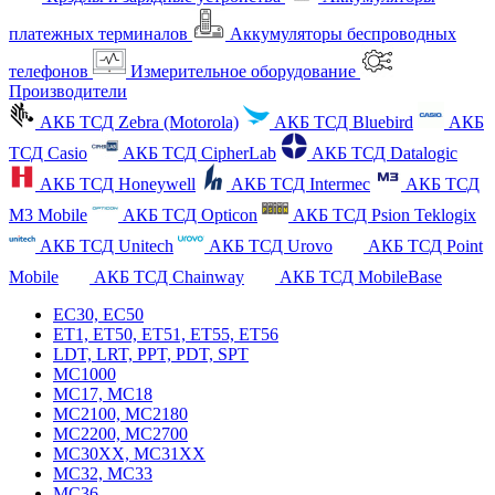
платежных терминалов
Аккумуляторы беспроводных
телефонов
Измерительное оборудование
Производители
АКБ ТСД Zebra (Motorola)
АКБ ТСД Bluebird
АКБ
ТСД Casio
АКБ ТСД CipherLab
АКБ ТСД Datalogic
АКБ ТСД Honeywell
АКБ ТСД Intermec
АКБ ТСД
M3 Mobile
АКБ ТСД Opticon
АКБ ТСД Psion Teklogix
АКБ ТСД Unitech
АКБ ТСД Urovo
АКБ ТСД Point
Mobile
АКБ ТСД Chainway
АКБ ТСД MobileBase
EC30, EC50
ET1, ET50, ET51, ET55, ET56
LDT, LRT, PPT, PDT, SPT
MC1000
MC17, MC18
MC2100, MC2180
MC2200, MC2700
MC30XX, MC31XX
MC32, MC33
MC36