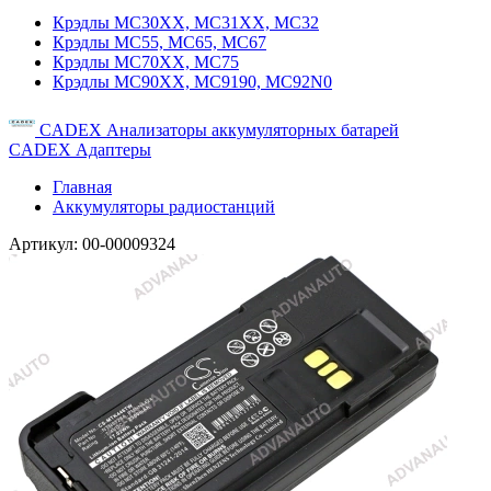
Крэдлы MC30XX, MC31XX, MC32
Крэдлы MC55, MC65, MC67
Крэдлы MC70XX, MC75
Крэдлы MC90XX, MC9190, MC92N0
CADEX Анализаторы аккумуляторных батарей
CADEX Адаптеры
Главная
Аккумуляторы радиостанций
Артикул:
00-00009324