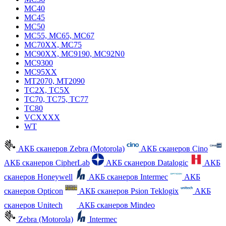
MC40
MC45
MC50
MC55, MC65, MC67
MC70XX, MC75
MC90XX, MC9190, MC92N0
MC9300
MC95XX
MT2070, MT2090
TC2X, TC5X
TC70, TC75, TC77
TC80
VCXXXX
WT
АКБ сканеров Zebra (Motorola)
АКБ сканеров Cino
АКБ сканеров CipherLab
АКБ сканеров Datalogic
АКБ
сканеров Honeywell
АКБ сканеров Intermec
АКБ
сканеров Opticon
АКБ сканеров Psion Teklogix
АКБ
сканеров Unitech
АКБ сканеров Mindeo
Zebra (Motorola)
Intermec