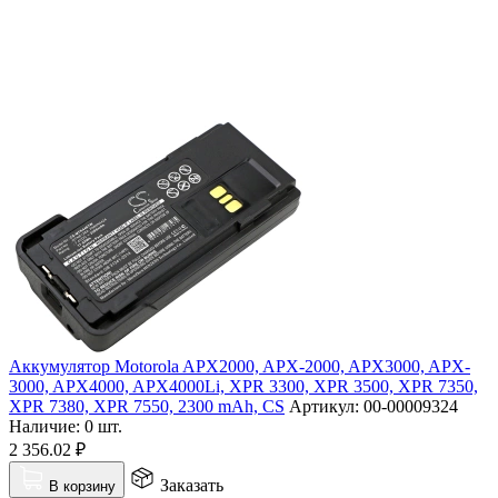
Аккумулятор Motorola APX2000, APX-2000, APX3000, APX-
3000, APX4000, APX4000Li, XPR 3300, XPR 3500, XPR 7350,
XPR 7380, XPR 7550, 2300 mAh, CS
Артикул:
00-00009324
Наличие:
0 шт.
2 356.02
₽
Заказать
В корзину