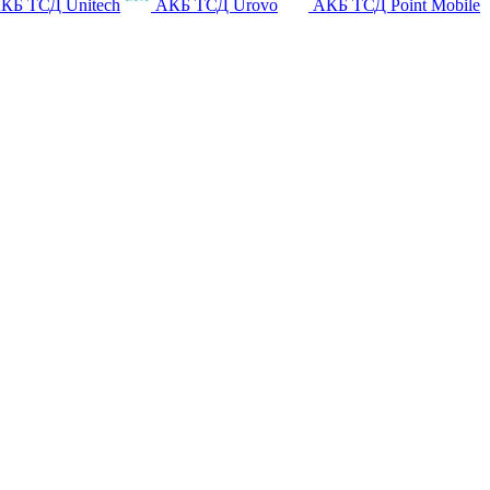
КБ ТСД Unitech
АКБ ТСД Urovo
АКБ ТСД Point Mobile