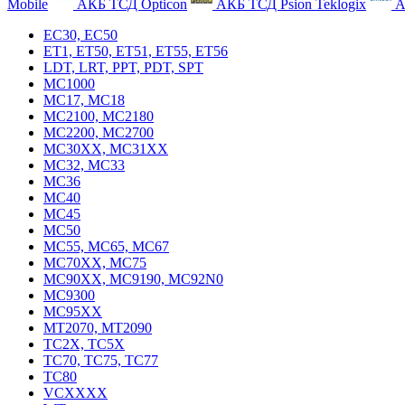
Mobile
АКБ ТСД Opticon
АКБ ТСД Psion Teklogix
А
EC30, EC50
ET1, ET50, ET51, ET55, ET56
LDT, LRT, PPT, PDT, SPT
MC1000
MC17, MC18
MC2100, MC2180
MC2200, MC2700
MC30XX, MC31XX
MC32, MC33
MC36
MC40
MC45
MC50
MC55, MC65, MC67
MC70XX, MC75
MC90XX, MC9190, MC92N0
MC9300
MC95XX
MT2070, MT2090
TC2X, TC5X
TC70, TC75, TC77
TC80
VCXXXX