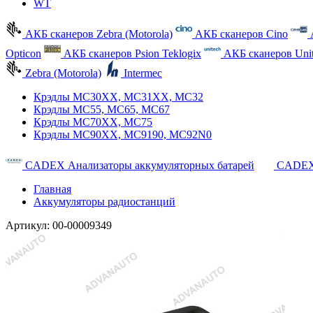
WT
АКБ сканеров Zebra (Motorola)
АКБ сканеров Cino
Opticon
АКБ сканеров Psion Teklogix
АКБ сканеров Uni
Zebra (Motorola)
Intermec
Крэдлы MC30XX, MC31XX, MC32
Крэдлы MC55, MC65, MC67
Крэдлы MC70XX, MC75
Крэдлы MC90XX, MC9190, MC92N0
CADEX Анализаторы аккумуляторных батарей
CADEX
Главная
Аккумуляторы радиостанций
Артикул:
00-00009349