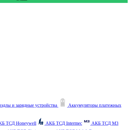
рэдлы и зарядные устройства
Аккумуляторы платежных
КБ ТСД Honeywell
АКБ ТСД Intermec
АКБ ТСД M3