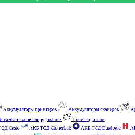
Аккумуляторы принтеров
Аккумуляторы сканеров
К
Измерительное оборудование
Производители
СД Casio
АКБ ТСД CipherLab
АКБ ТСД Datalogic
А