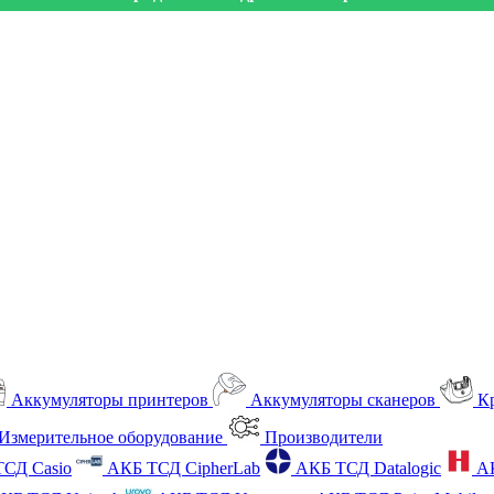
Аккумуляторы принтеров
Аккумуляторы сканеров
К
Измерительное оборудование
Производители
СД Casio
АКБ ТСД CipherLab
АКБ ТСД Datalogic
А