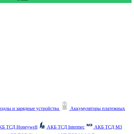
рэдлы и зарядные устройства
Аккумуляторы платежных
КБ ТСД Honeywell
АКБ ТСД Intermec
АКБ ТСД M3