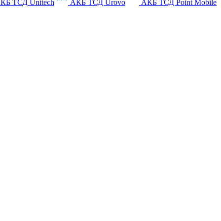
КБ ТСД Unitech
АКБ ТСД Urovo
АКБ ТСД Point Mobile