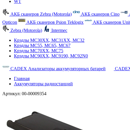
WT
АКБ сканеров Zebra (Motorola)
АКБ сканеров Cino
Opticon
АКБ сканеров Psion Teklogix
АКБ сканеров Uni
Zebra (Motorola)
Intermec
Крэдлы MC30XX, MC31XX, MC32
Крэдлы MC55, MC65, MC67
Крэдлы MC70XX, MC75
Крэдлы MC90XX, MC9190, MC92N0
CADEX Анализаторы аккумуляторных батарей
CADEX
Главная
Аккумуляторы радиостанций
Артикул:
00-00009354