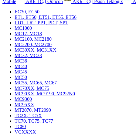
Mobile
АКБ ТСД Opticon
АКБ ТСД Psion Teklogix
А
EC30, EC50
ET1, ET50, ET51, ET55, ET56
LDT, LRT, PPT, PDT, SPT
MC1000
MC17, MC18
MC2100, MC2180
MC2200, MC2700
MC30XX, MC31XX
MC32, MC33
MC36
MC40
MC45
MC50
MC55, MC65, MC67
MC70XX, MC75
MC90XX, MC9190, MC92N0
MC9300
MC95XX
MT2070, MT2090
TC2X, TC5X
TC70, TC75, TC77
TC80
VCXXXX