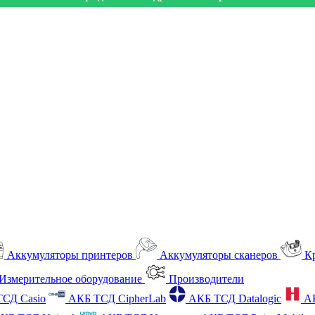
Аккумуляторы принтеров
Аккумуляторы сканеров
К
Измерительное оборудование
Производители
СД Casio
АКБ ТСД CipherLab
АКБ ТСД Datalogic
А