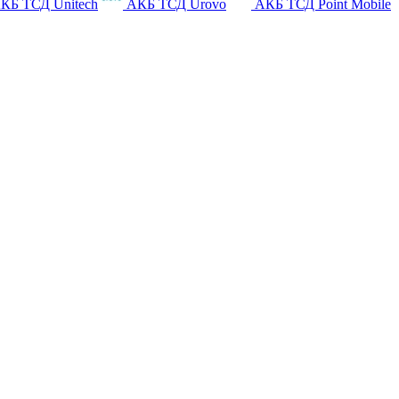
КБ ТСД Unitech
АКБ ТСД Urovo
АКБ ТСД Point Mobile