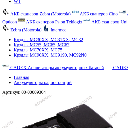
WT
АКБ сканеров Zebra (Motorola)
АКБ сканеров Cino
Opticon
АКБ сканеров Psion Teklogix
АКБ сканеров Uni
Zebra (Motorola)
Intermec
Крэдлы MC30XX, MC31XX, MC32
Крэдлы MC55, MC65, MC67
Крэдлы MC70XX, MC75
Крэдлы MC90XX, MC9190, MC92N0
CADEX Анализаторы аккумуляторных батарей
CADEX
Главная
Аккумуляторы радиостанций
Артикул:
00-00009364