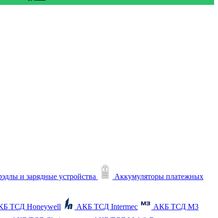
рэдлы и зарядные устройства
Аккумуляторы платежных
КБ ТСД Honeywell
АКБ ТСД Intermec
АКБ ТСД M3