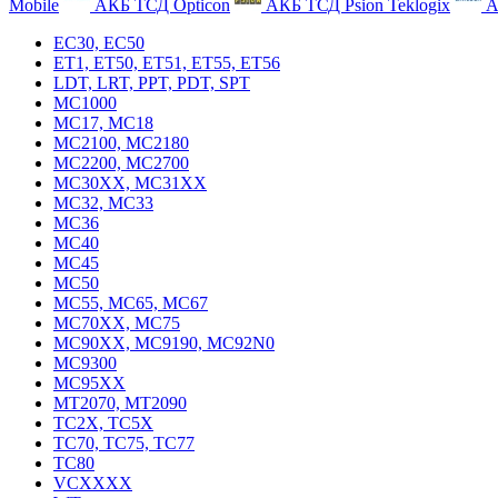
Mobile
АКБ ТСД Opticon
АКБ ТСД Psion Teklogix
А
EC30, EC50
ET1, ET50, ET51, ET55, ET56
LDT, LRT, PPT, PDT, SPT
MC1000
MC17, MC18
MC2100, MC2180
MC2200, MC2700
MC30XX, MC31XX
MC32, MC33
MC36
MC40
MC45
MC50
MC55, MC65, MC67
MC70XX, MC75
MC90XX, MC9190, MC92N0
MC9300
MC95XX
MT2070, MT2090
TC2X, TC5X
TC70, TC75, TC77
TC80
VCXXXX