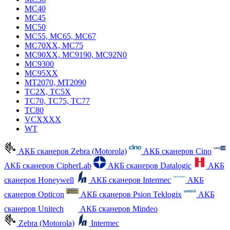
MC40
MC45
MC50
MC55, MC65, MC67
MC70XX, MC75
MC90XX, MC9190, MC92N0
MC9300
MC95XX
MT2070, MT2090
TC2X, TC5X
TC70, TC75, TC77
TC80
VCXXXX
WT
АКБ сканеров Zebra (Motorola)
АКБ сканеров Cino
АКБ сканеров CipherLab
АКБ сканеров Datalogic
АКБ
сканеров Honeywell
АКБ сканеров Intermec
АКБ
сканеров Opticon
АКБ сканеров Psion Teklogix
АКБ
сканеров Unitech
АКБ сканеров Mindeo
Zebra (Motorola)
Intermec