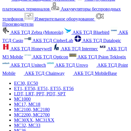
платежных терминалов
Аккумуляторы беспроводных
телефонов
Измерительное оборудование
Производители
АКБ ТСД Zebra (Motorola)
АКБ ТСД Bluebird
АКБ
ТСД Casio
АКБ ТСД CipherLab
АКБ ТСД Datalogic
АКБ ТСД Honeywell
АКБ ТСД Intermec
АКБ ТСД
M3 Mobile
АКБ ТСД Opticon
АКБ ТСД Psion Teklogix
АКБ ТСД Unitech
АКБ ТСД Urovo
АКБ ТСД Point
Mobile
АКБ ТСД Chainway
АКБ ТСД MobileBase
EC30, EC50
ET1, ET50, ET51, ET55, ET56
LDT, LRT, PPT, PDT, SPT
MC1000
MC17, MC18
MC2100, MC2180
MC2200, MC2700
MC30XX, MC31XX
MC32, MC33
MC36