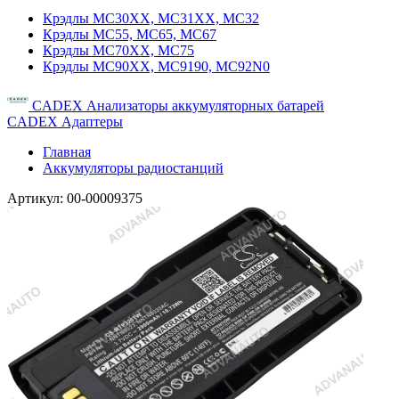
Крэдлы MC30XX, MC31XX, MC32
Крэдлы MC55, MC65, MC67
Крэдлы MC70XX, MC75
Крэдлы MC90XX, MC9190, MC92N0
CADEX Анализаторы аккумуляторных батарей
CADEX Адаптеры
Главная
Аккумуляторы радиостанций
Артикул:
00-00009375