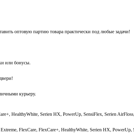
тавить оптовую партию товара практически под любые задачи!
ки или бонусы.
двери!
аличными курьеру.
Care+, HealthyWhite, Serien HX, PowerUp, SensiFlex, Serien AirFlo
Extreme, FlexCare, FlexCare+, HealthyWhite, Serien HX, PowerUp, S