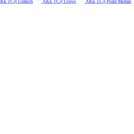
КБ ТСД Unitech
АКБ ТСД Urovo
АКБ ТСД Point Mobile