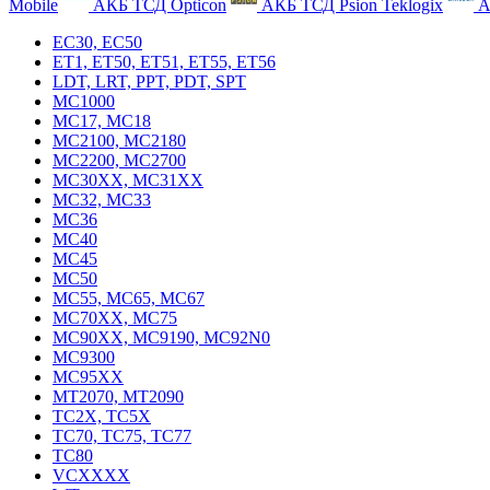
Mobile
АКБ ТСД Opticon
АКБ ТСД Psion Teklogix
А
EC30, EC50
ET1, ET50, ET51, ET55, ET56
LDT, LRT, PPT, PDT, SPT
MC1000
MC17, MC18
MC2100, MC2180
MC2200, MC2700
MC30XX, MC31XX
MC32, MC33
MC36
MC40
MC45
MC50
MC55, MC65, MC67
MC70XX, MC75
MC90XX, MC9190, MC92N0
MC9300
MC95XX
MT2070, MT2090
TC2X, TC5X
TC70, TC75, TC77
TC80
VCXXXX