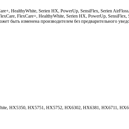
Care+, HealthyWhite, Serien HX, PowerUp, SensiFlex, Serien AirFl
exCare, FlexCare+, HealthyWhite, Serien HX, PowerUp, SensiFlex, S
может быть изменена производителем без предварительного увед
lthyWhite, HX5350, HX5751, HX5752, HX6302, HX6381, HX6711, 