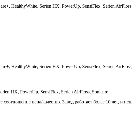
are+, HealthyWhite, Serien HX, PowerUp, SensiFlex, Serien AirFlos
are+, HealthyWhite, Serien HX, PowerUp, SensiFlex, Serien AirFlos
erien HX, PowerUp, SensiFlex, Serien AirFloss, Sonicare
соотношение цена/качество. Завод работает более 10 лет, и неп