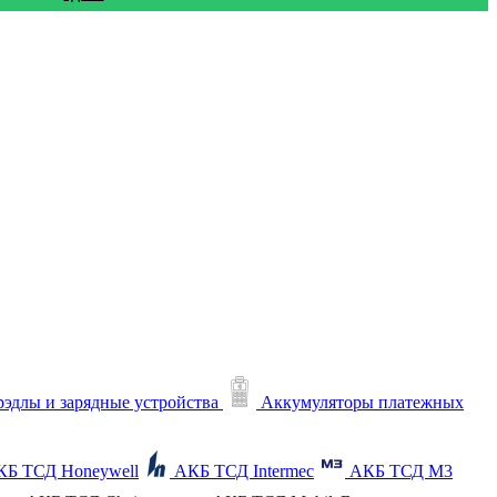
рэдлы и зарядные устройства
Аккумуляторы платежных
КБ ТСД Honeywell
АКБ ТСД Intermec
АКБ ТСД M3