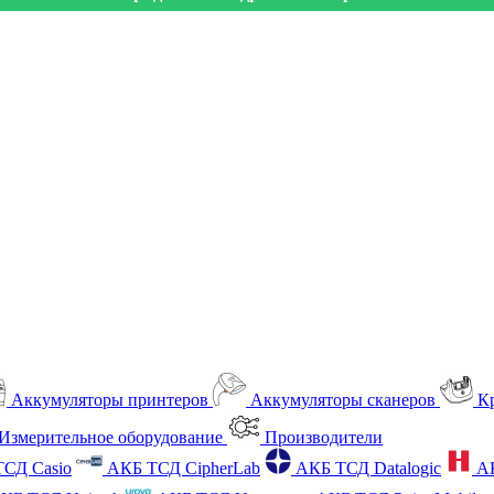
Аккумуляторы принтеров
Аккумуляторы сканеров
К
Измерительное оборудование
Производители
СД Casio
АКБ ТСД CipherLab
АКБ ТСД Datalogic
А