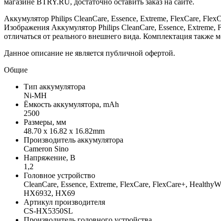
магазине BTRY.RU, достаточно оставить заказ на сайте.
Аккумулятор Philips CleanCare, Essence, Extreme, FlexCare, Flex
Изображения Аккумулятор Philips CleanCare, Essence, Extreme, Fl
отличаться от реального внешнего вида. Комплектация также 
Данное описание не является публичной офертой.
Общие
Тип аккумулятора
Ni-MH
Ёмкость аккумулятора, mAh
2500
Размеры, мм
48.70 x 16.82 x 16.82mm
Производитель аккумулятора
Cameron Sino
Напряжение, В
1,2
Головное устройство
CleanCare, Essence, Extreme, FlexCare, FlexCare+, Hea
HX6932, HX69
Артикул производителя
CS-HX5350SL
Производитель головного устройства