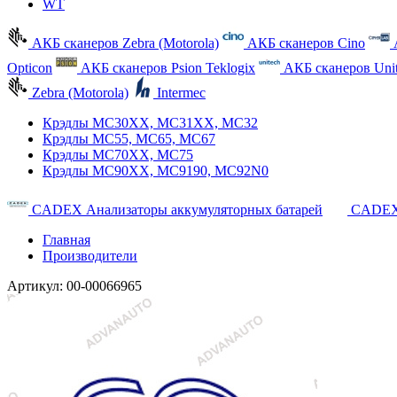
WT
АКБ сканеров Zebra (Motorola)
АКБ сканеров Cino
Opticon
АКБ сканеров Psion Teklogix
АКБ сканеров Uni
Zebra (Motorola)
Intermec
Крэдлы MC30XX, MC31XX, MC32
Крэдлы MC55, MC65, MC67
Крэдлы MC70XX, MC75
Крэдлы MC90XX, MC9190, MC92N0
CADEX Анализаторы аккумуляторных батарей
CADEX
Главная
Производители
Артикул:
00-00066965