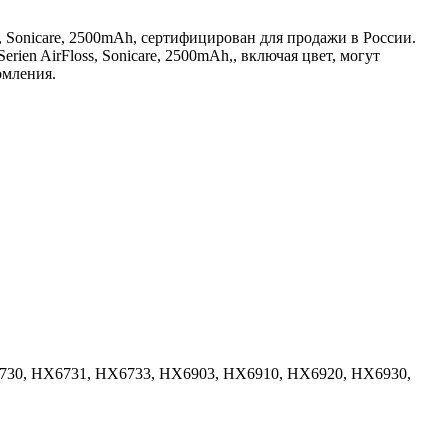
oss, Sonicare, 2500mAh, сертифицирован для продажи в России.
erien AirFloss, Sonicare, 2500mAh,, включая цвет, могут
омления.
HX6730, HX6731, HX6733, HX6903, HX6910, HX6920, HX6930,