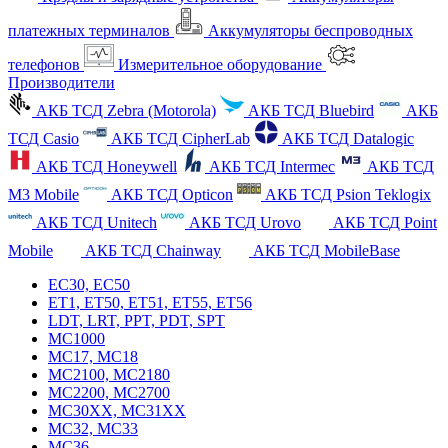
платежных терминалов
Аккумуляторы беспроводных
телефонов
Измерительное оборудование
Производители
АКБ ТСД Zebra (Motorola)
АКБ ТСД Bluebird
АКБ
ТСД Casio
АКБ ТСД CipherLab
АКБ ТСД Datalogic
АКБ ТСД Honeywell
АКБ ТСД Intermec
АКБ ТСД
M3 Mobile
АКБ ТСД Opticon
АКБ ТСД Psion Teklogix
АКБ ТСД Unitech
АКБ ТСД Urovo
АКБ ТСД Point
Mobile
АКБ ТСД Chainway
АКБ ТСД MobileBase
EC30, EC50
ET1, ET50, ET51, ET55, ET56
LDT, LRT, PPT, PDT, SPT
MC1000
MC17, MC18
MC2100, MC2180
MC2200, MC2700
MC30XX, MC31XX
MC32, MC33
MC36