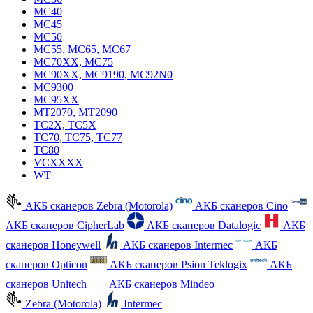
MC40
MC45
MC50
MC55, MC65, MC67
MC70XX, MC75
MC90XX, MC9190, MC92N0
MC9300
MC95XX
MT2070, MT2090
TC2X, TC5X
TC70, TC75, TC77
TC80
VCXXXX
WT
АКБ сканеров Zebra (Motorola)
АКБ сканеров Cino
АКБ сканеров CipherLab
АКБ сканеров Datalogic
АКБ
сканеров Honeywell
АКБ сканеров Intermec
АКБ
сканеров Opticon
АКБ сканеров Psion Teklogix
АКБ
сканеров Unitech
АКБ сканеров Mindeo
Zebra (Motorola)
Intermec