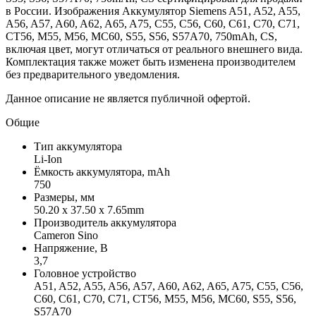
в России. Изображения Аккумулятор Siemens A51, A52, A55,
A56, A57, A60, A62, A65, A75, C55, C56, C60, C61, C70, C71,
CT56, M55, M56, MC60, S55, S56, S57A70, 750mAh, CS,
включая цвет, могут отличаться от реального внешнего вида.
Комплектация также может быть изменена производителем
без предварительного уведомления.
Данное описание не является публичной офертой.
Общие
Тип аккумулятора
Li-Ion
Ёмкость аккумулятора, mAh
750
Размеры, мм
50.20 x 37.50 x 7.65mm
Производитель аккумулятора
Cameron Sino
Напряжение, В
3,7
Головное устройство
A51, A52, A55, A56, A57, A60, A62, A65, A75, C55, C56,
C60, C61, C70, C71, CT56, M55, M56, MC60, S55, S56,
S57A70