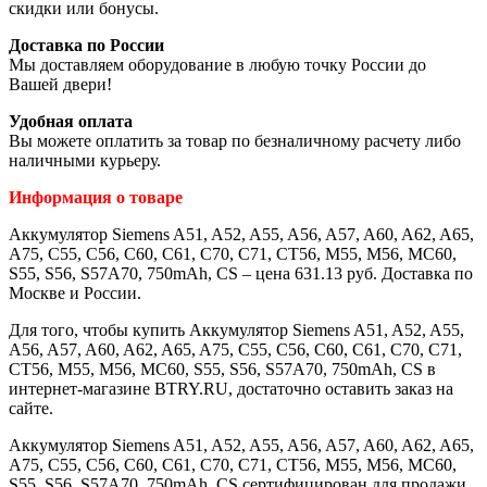
скидки или бонусы.
Доставка по России
Мы доставляем оборудование в любую точку России до
Вашей двери!
Удобная оплата
Вы можете оплатить за товар по безналичному расчету либо
наличными курьеру.
Информация о товаре
Аккумулятор Siemens A51, A52, A55, A56, A57, A60, A62, A65,
A75, C55, C56, C60, C61, C70, C71, CT56, M55, M56, MC60,
S55, S56, S57A70, 750mAh, CS – цена 631.13 руб. Доставка по
Москве и России.
Для того, чтобы купить Аккумулятор Siemens A51, A52, A55,
A56, A57, A60, A62, A65, A75, C55, C56, C60, C61, C70, C71,
CT56, M55, M56, MC60, S55, S56, S57A70, 750mAh, CS в
интернет-магазине BTRY.RU, достаточно оставить заказ на
сайте.
Аккумулятор Siemens A51, A52, A55, A56, A57, A60, A62, A65,
A75, C55, C56, C60, C61, C70, C71, CT56, M55, M56, MC60,
S55, S56, S57A70, 750mAh, CS сертифицирован для продажи