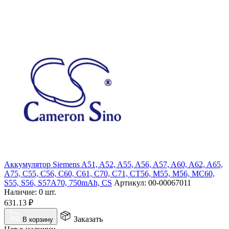
Аккумулятор Siemens A51, A52, A55, A56, A57, A60, A62, A65,
A75, C55, C56, C60, C61, C70, C71, CT56, M55, M56, MC60,
S55, S56, S57A70, 750mAh, CS
Артикул:
00-00067011
Наличие:
0 шт.
631.13
₽
Заказать
В корзину