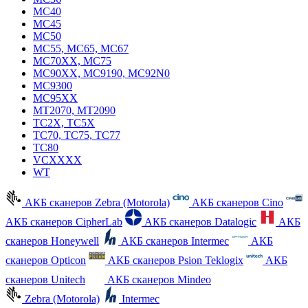
MC40
MC45
MC50
MC55, MC65, MC67
MC70XX, MC75
MC90XX, MC9190, MC92N0
MC9300
MC95XX
MT2070, MT2090
TC2X, TC5X
TC70, TC75, TC77
TC80
VCXXXX
WT
АКБ сканеров Zebra (Motorola)
АКБ сканеров Cino
АКБ сканеров CipherLab
АКБ сканеров Datalogic
АКБ
сканеров Honeywell
АКБ сканеров Intermec
АКБ
сканеров Opticon
АКБ сканеров Psion Teklogix
АКБ
сканеров Unitech
АКБ сканеров Mindeo
Zebra (Motorola)
Intermec