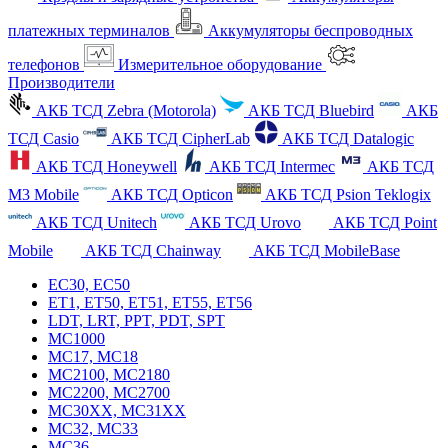
платежных терминалов
Аккумуляторы беспроводных
телефонов
Измерительное оборудование
Производители
АКБ ТСД Zebra (Motorola)
АКБ ТСД Bluebird
АКБ
ТСД Casio
АКБ ТСД CipherLab
АКБ ТСД Datalogic
АКБ ТСД Honeywell
АКБ ТСД Intermec
АКБ ТСД
M3 Mobile
АКБ ТСД Opticon
АКБ ТСД Psion Teklogix
АКБ ТСД Unitech
АКБ ТСД Urovo
АКБ ТСД Point
Mobile
АКБ ТСД Chainway
АКБ ТСД MobileBase
EC30, EC50
ET1, ET50, ET51, ET55, ET56
LDT, LRT, PPT, PDT, SPT
MC1000
MC17, MC18
MC2100, MC2180
MC2200, MC2700
MC30XX, MC31XX
MC32, MC33
MC36