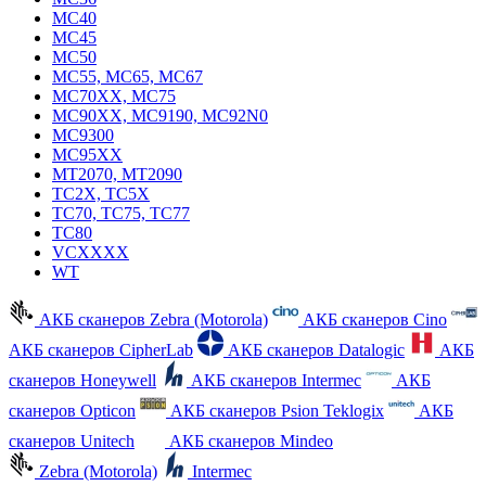
MC40
MC45
MC50
MC55, MC65, MC67
MC70XX, MC75
MC90XX, MC9190, MC92N0
MC9300
MC95XX
MT2070, MT2090
TC2X, TC5X
TC70, TC75, TC77
TC80
VCXXXX
WT
АКБ сканеров Zebra (Motorola)
АКБ сканеров Cino
АКБ сканеров CipherLab
АКБ сканеров Datalogic
АКБ
сканеров Honeywell
АКБ сканеров Intermec
АКБ
сканеров Opticon
АКБ сканеров Psion Teklogix
АКБ
сканеров Unitech
АКБ сканеров Mindeo
Zebra (Motorola)
Intermec