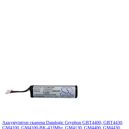
Аккумулятор сканера Datalogic Gryphon GBT4400, GBT4430,
GM4100, GM4100-BK-433Mhz, GM4130, GM4400, GM4430,