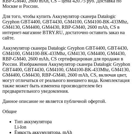
RBP-GM40, 2600 mAh, CS – цена 420.75 руб. Доставка по
Москве и России.
Для того, чтобы купить Аккумулятор сканера Datalogic
Gryphon GBT4400, GBT4430, GM4100, GM4100-BK-433Mhz,
GM4130, GM4400, GM4430, RBP-GM40, 2600 mAh, CS в
интернет-магазине BTRY.RU, достаточно оставить заказ на
сайте.
Аккумулятор сканера Datalogic Gryphon GBT4400, GBT4430,
GM4100, GM4100-BK-433Mhz, GM4130, GM4400, GM4430,
RBP-GM40, 2600 mAh, CS сертифицирован для продажи в
России. Изображения Аккумулятор сканера Datalogic Gryphon
GBT4400, GBT4430, GM4100, GM4100-BK-433Mhz, GM4130,
GM4400, GM4430, RBP-GM40, 2600 mAh, CS, включая цвет,
могут отличаться от реального внешнего вида. Комплектация
также может быть изменена производителем без
предварительного уведомления.
Данное описание не является публичной офертой.
Общие
Тип аккумулятора
Li-Ion
Ёмкость аккумулятора, mAh