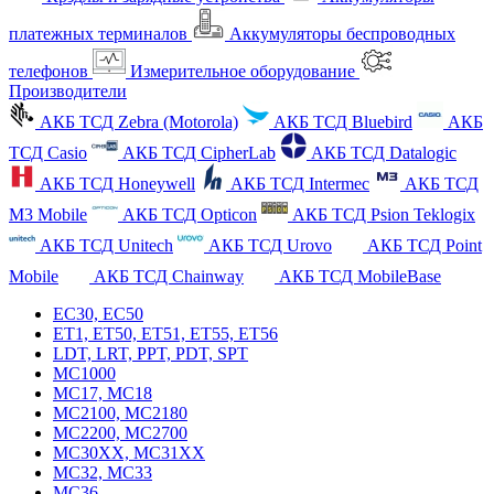
платежных терминалов
Аккумуляторы беспроводных
телефонов
Измерительное оборудование
Производители
АКБ ТСД Zebra (Motorola)
АКБ ТСД Bluebird
АКБ
ТСД Casio
АКБ ТСД CipherLab
АКБ ТСД Datalogic
АКБ ТСД Honeywell
АКБ ТСД Intermec
АКБ ТСД
M3 Mobile
АКБ ТСД Opticon
АКБ ТСД Psion Teklogix
АКБ ТСД Unitech
АКБ ТСД Urovo
АКБ ТСД Point
Mobile
АКБ ТСД Chainway
АКБ ТСД MobileBase
EC30, EC50
ET1, ET50, ET51, ET55, ET56
LDT, LRT, PPT, PDT, SPT
MC1000
MC17, MC18
MC2100, MC2180
MC2200, MC2700
MC30XX, MC31XX
MC32, MC33
MC36