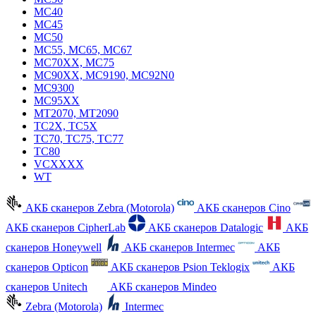
MC40
MC45
MC50
MC55, MC65, MC67
MC70XX, MC75
MC90XX, MC9190, MC92N0
MC9300
MC95XX
MT2070, MT2090
TC2X, TC5X
TC70, TC75, TC77
TC80
VCXXXX
WT
АКБ сканеров Zebra (Motorola)
АКБ сканеров Cino
АКБ сканеров CipherLab
АКБ сканеров Datalogic
АКБ
сканеров Honeywell
АКБ сканеров Intermec
АКБ
сканеров Opticon
АКБ сканеров Psion Teklogix
АКБ
сканеров Unitech
АКБ сканеров Mindeo
Zebra (Motorola)
Intermec