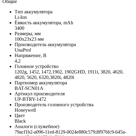
Общие
Тип аккумулятора
Li-Ion
Ёмкость аккумулятора, mAh
3400
Размеры, мм
100х23х23 мм
Производитель аккумулятора
UnaProf
Напряжение, В
4,2
Головное устройство
1202g, 1452, 1472,1902, 1902GHD, 1911i, 3820, 4620,
4820, 5620, 6320,3820i, 4820i
Партномер аккумулятора
BAT-SCN01A
Артикул производителя
UP-BTRY-1472
Производитель головного устройства
Honeywell
Цвет
Black
Аналоги (служебное)
79acf1b2-a096-11ed-8129-0024e880c579;8f976fc9-645a-