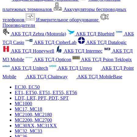
платежных терминалов
Аккумуляторы беспроводных
телефонов
Измерительное оборудование
Производители
АКБ ТСД Zebra (Motorola)
АКБ ТСД Bluebird
АКБ
ТСД Casio
АКБ ТСД CipherLab
АКБ ТСД Datalogic
АКБ ТСД Honeywell
АКБ ТСД Intermec
АКБ ТСД
M3 Mobile
АКБ ТСД Opticon
АКБ ТСД Psion Teklogix
АКБ ТСД Unitech
АКБ ТСД Urovo
АКБ ТСД Point
Mobile
АКБ ТСД Chainway
АКБ ТСД MobileBase
EC30, EC50
ET1, ET50, ET51, ET55, ET56
LDT, LRT, PPT, PDT, SPT
MC1000
MC17, MC18
MC2100, MC2180
MC2200, MC2700
MC30XX, MC31XX
MC32, MC33
MC36