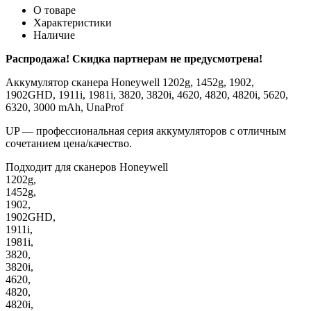
О товаре
Характеристики
Наличие
Распродажа! Скидка партнерам не предусмотрена!
Аккумулятор сканера Honeywell 1202g, 1452g, 1902,
1902GHD, 1911i, 1981i, 3820, 3820i, 4620, 4820, 4820i, 5620,
6320, 3000 mAh, UnaProf
UP — профессиональная серия аккумуляторов с отличным
сочетанием цена/качество.
Подходит для сканеров Honeywell
1202g,
1452g,
1902,
1902GHD,
1911i,
1981i,
3820,
3820i,
4620,
4820,
4820i,