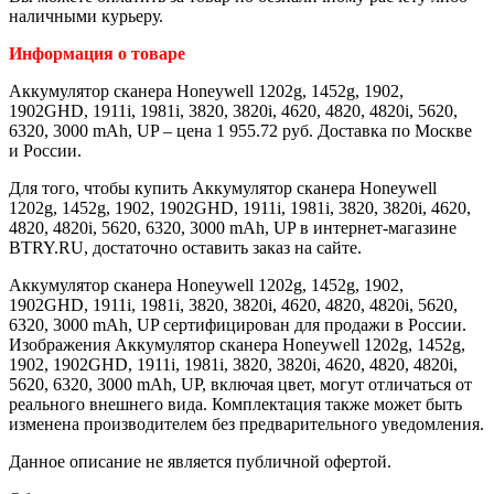
наличными курьеру.
Информация о товаре
Аккумулятор сканера Honeywell 1202g, 1452g, 1902,
1902GHD, 1911i, 1981i, 3820, 3820i, 4620, 4820, 4820i, 5620,
6320, 3000 mAh, UP – цена 1 955.72 руб. Доставка по Москве
и России.
Для того, чтобы купить Аккумулятор сканера Honeywell
1202g, 1452g, 1902, 1902GHD, 1911i, 1981i, 3820, 3820i, 4620,
4820, 4820i, 5620, 6320, 3000 mAh, UP в интернет-магазине
BTRY.RU, достаточно оставить заказ на сайте.
Аккумулятор сканера Honeywell 1202g, 1452g, 1902,
1902GHD, 1911i, 1981i, 3820, 3820i, 4620, 4820, 4820i, 5620,
6320, 3000 mAh, UP сертифицирован для продажи в России.
Изображения Аккумулятор сканера Honeywell 1202g, 1452g,
1902, 1902GHD, 1911i, 1981i, 3820, 3820i, 4620, 4820, 4820i,
5620, 6320, 3000 mAh, UP, включая цвет, могут отличаться от
реального внешнего вида. Комплектация также может быть
изменена производителем без предварительного уведомления.
Данное описание не является публичной офертой.