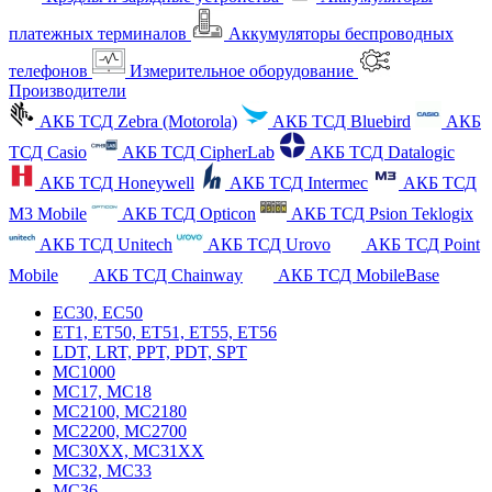
платежных терминалов
Аккумуляторы беспроводных
телефонов
Измерительное оборудование
Производители
АКБ ТСД Zebra (Motorola)
АКБ ТСД Bluebird
АКБ
ТСД Casio
АКБ ТСД CipherLab
АКБ ТСД Datalogic
АКБ ТСД Honeywell
АКБ ТСД Intermec
АКБ ТСД
M3 Mobile
АКБ ТСД Opticon
АКБ ТСД Psion Teklogix
АКБ ТСД Unitech
АКБ ТСД Urovo
АКБ ТСД Point
Mobile
АКБ ТСД Chainway
АКБ ТСД MobileBase
EC30, EC50
ET1, ET50, ET51, ET55, ET56
LDT, LRT, PPT, PDT, SPT
MC1000
MC17, MC18
MC2100, MC2180
MC2200, MC2700
MC30XX, MC31XX
MC32, MC33
MC36