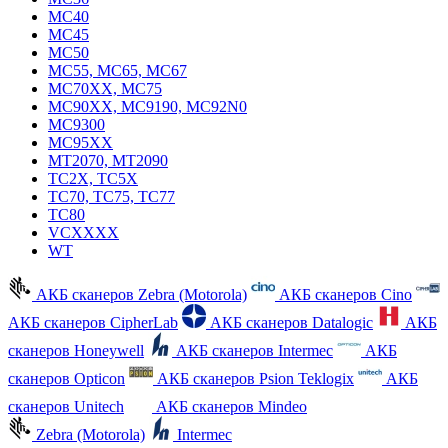
MC40
MC45
MC50
MC55, MC65, MC67
MC70XX, MC75
MC90XX, MC9190, MC92N0
MC9300
MC95XX
MT2070, MT2090
TC2X, TC5X
TC70, TC75, TC77
TC80
VCXXXX
WT
АКБ сканеров Zebra (Motorola)
АКБ сканеров Cino
АКБ сканеров CipherLab
АКБ сканеров Datalogic
АКБ
сканеров Honeywell
АКБ сканеров Intermec
АКБ
сканеров Opticon
АКБ сканеров Psion Teklogix
АКБ
сканеров Unitech
АКБ сканеров Mindeo
Zebra (Motorola)
Intermec