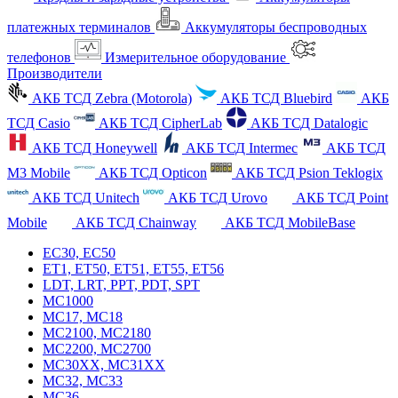
платежных терминалов
Аккумуляторы беспроводных
телефонов
Измерительное оборудование
Производители
АКБ ТСД Zebra (Motorola)
АКБ ТСД Bluebird
АКБ
ТСД Casio
АКБ ТСД CipherLab
АКБ ТСД Datalogic
АКБ ТСД Honeywell
АКБ ТСД Intermec
АКБ ТСД
M3 Mobile
АКБ ТСД Opticon
АКБ ТСД Psion Teklogix
АКБ ТСД Unitech
АКБ ТСД Urovo
АКБ ТСД Point
Mobile
АКБ ТСД Chainway
АКБ ТСД MobileBase
EC30, EC50
ET1, ET50, ET51, ET55, ET56
LDT, LRT, PPT, PDT, SPT
MC1000
MC17, MC18
MC2100, MC2180
MC2200, MC2700
MC30XX, MC31XX
MC32, MC33
MC36