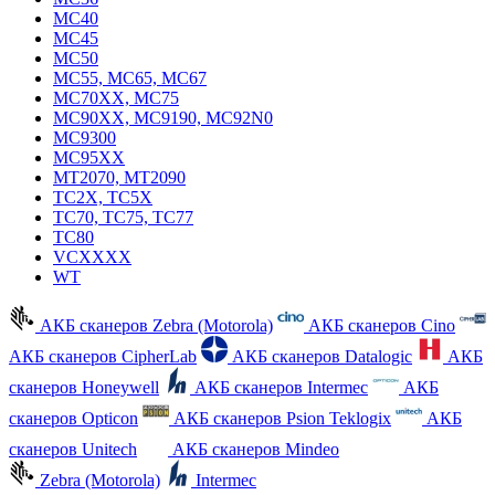
MC40
MC45
MC50
MC55, MC65, MC67
MC70XX, MC75
MC90XX, MC9190, MC92N0
MC9300
MC95XX
MT2070, MT2090
TC2X, TC5X
TC70, TC75, TC77
TC80
VCXXXX
WT
АКБ сканеров Zebra (Motorola)
АКБ сканеров Cino
АКБ сканеров CipherLab
АКБ сканеров Datalogic
АКБ
сканеров Honeywell
АКБ сканеров Intermec
АКБ
сканеров Opticon
АКБ сканеров Psion Teklogix
АКБ
сканеров Unitech
АКБ сканеров Mindeo
Zebra (Motorola)
Intermec