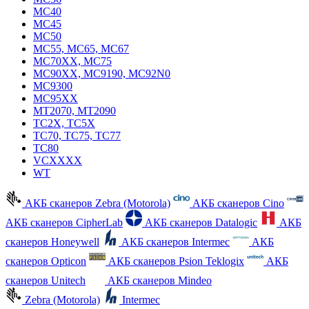
MC40
MC45
MC50
MC55, MC65, MC67
MC70XX, MC75
MC90XX, MC9190, MC92N0
MC9300
MC95XX
MT2070, MT2090
TC2X, TC5X
TC70, TC75, TC77
TC80
VCXXXX
WT
АКБ сканеров Zebra (Motorola)
АКБ сканеров Cino
АКБ сканеров CipherLab
АКБ сканеров Datalogic
АКБ
сканеров Honeywell
АКБ сканеров Intermec
АКБ
сканеров Opticon
АКБ сканеров Psion Teklogix
АКБ
сканеров Unitech
АКБ сканеров Mindeo
Zebra (Motorola)
Intermec