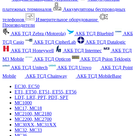
платежных терминалов
Аккумуляторы беспроводных
телефонов
Измерительное оборудование
Производители
АКБ ТСД Zebra (Motorola)
АКБ ТСД Bluebird
АКБ
ТСД Casio
АКБ ТСД CipherLab
АКБ ТСД Datalogic
АКБ ТСД Honeywell
АКБ ТСД Intermec
АКБ ТСД
M3 Mobile
АКБ ТСД Opticon
АКБ ТСД Psion Teklogix
АКБ ТСД Unitech
АКБ ТСД Urovo
АКБ ТСД Point
Mobile
АКБ ТСД Chainway
АКБ ТСД MobileBase
EC30, EC50
ET1, ET50, ET51, ET55, ET56
LDT, LRT, PPT, PDT, SPT
MC1000
MC17, MC18
MC2100, MC2180
MC2200, MC2700
MC30XX, MC31XX
MC32, MC33
MC36