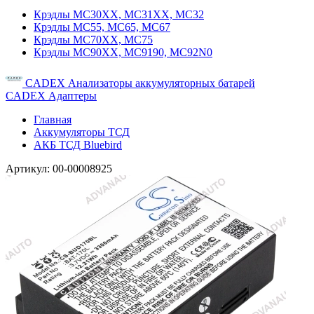
Крэдлы MC30XX, MC31XX, MC32
Крэдлы MC55, MC65, MC67
Крэдлы MC70XX, MC75
Крэдлы MC90XX, MC9190, MC92N0
CADEX Анализаторы аккумуляторных батарей
CADEX Адаптеры
Главная
Аккумуляторы ТСД
АКБ ТСД Bluebird
Артикул:
00-00008925