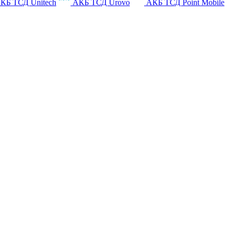
КБ ТСД Unitech
АКБ ТСД Urovo
АКБ ТСД Point Mobile