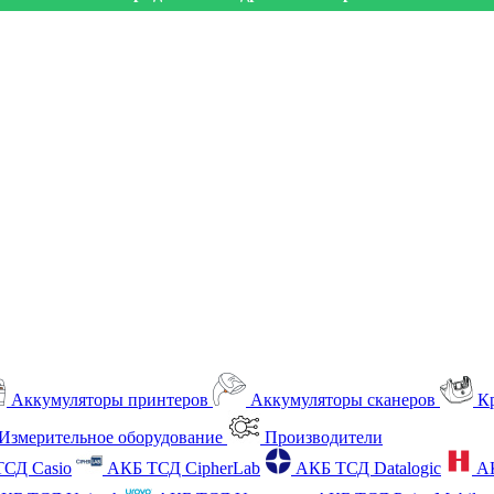
Аккумуляторы принтеров
Аккумуляторы сканеров
К
Измерительное оборудование
Производители
СД Casio
АКБ ТСД CipherLab
АКБ ТСД Datalogic
А