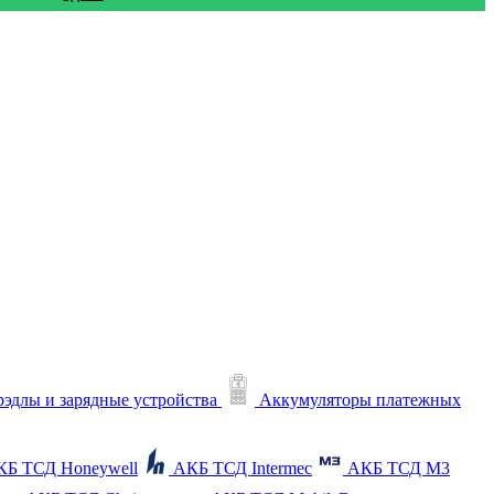
рэдлы и зарядные устройства
Аккумуляторы платежных
КБ ТСД Honeywell
АКБ ТСД Intermec
АКБ ТСД M3