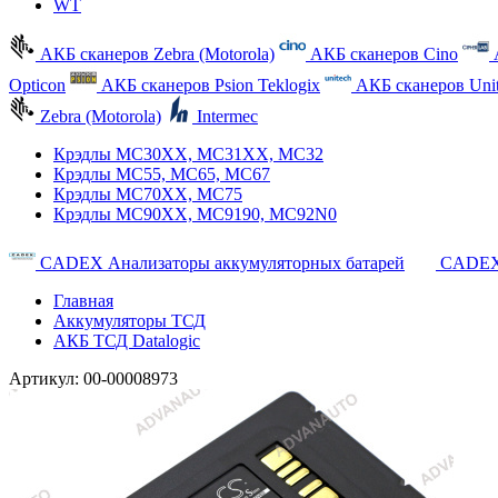
WT
АКБ сканеров Zebra (Motorola)
АКБ сканеров Cino
Opticon
АКБ сканеров Psion Teklogix
АКБ сканеров Uni
Zebra (Motorola)
Intermec
Крэдлы MC30XX, MC31XX, MC32
Крэдлы MC55, MC65, MC67
Крэдлы MC70XX, MC75
Крэдлы MC90XX, MC9190, MC92N0
CADEX Анализаторы аккумуляторных батарей
CADEX
Главная
Аккумуляторы ТСД
АКБ ТСД Datalogic
Артикул:
00-00008973