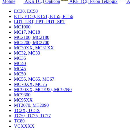
Mobile
АКБ ТСД Opticon
АКБ ТСД Psion Teklogix
А
EC30, EC50
ET1, ET50, ET51, ET55, ET56
LDT, LRT, PPT, PDT, SPT
MC1000
MC17, MC18
MC2100, MC2180
MC2200, MC2700
MC30XX, MC31XX
MC32, MC33
MC36
MC40
MC45
MC50
MC55, MC65, MC67
MC70XX, MC75
MC90XX, MC9190, MC92N0
MC9300
MC95XX
MT2070, MT2090
TC2X, TC5X
TC70, TC75, TC77
TC80
VCXXXX