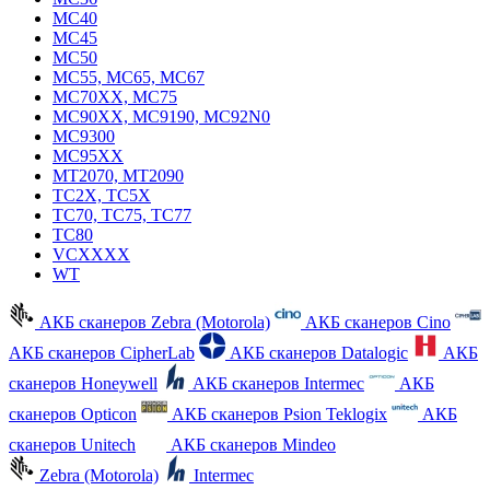
MC40
MC45
MC50
MC55, MC65, MC67
MC70XX, MC75
MC90XX, MC9190, MC92N0
MC9300
MC95XX
MT2070, MT2090
TC2X, TC5X
TC70, TC75, TC77
TC80
VCXXXX
WT
АКБ сканеров Zebra (Motorola)
АКБ сканеров Cino
АКБ сканеров CipherLab
АКБ сканеров Datalogic
АКБ
сканеров Honeywell
АКБ сканеров Intermec
АКБ
сканеров Opticon
АКБ сканеров Psion Teklogix
АКБ
сканеров Unitech
АКБ сканеров Mindeo
Zebra (Motorola)
Intermec