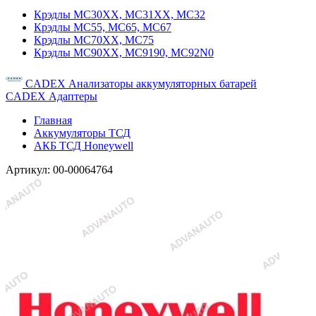
Крэдлы MC30XX, MC31XX, MC32
Крэдлы MC55, MC65, MC67
Крэдлы MC70XX, MC75
Крэдлы MC90XX, MC9190, MC92N0
CADEX Анализаторы аккумуляторных батарей
CADEX Адаптеры
Главная
Аккумуляторы ТСД
АКБ ТСД Honeywell
Артикул:
00-00064764