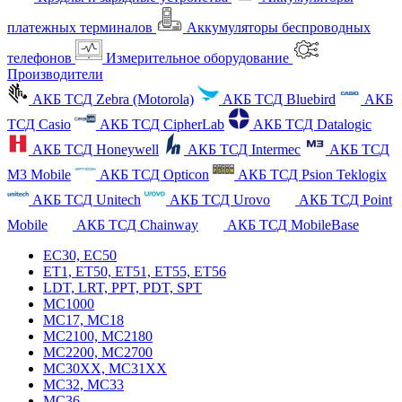
платежных терминалов
Аккумуляторы беспроводных
телефонов
Измерительное оборудование
Производители
АКБ ТСД Zebra (Motorola)
АКБ ТСД Bluebird
АКБ
ТСД Casio
АКБ ТСД CipherLab
АКБ ТСД Datalogic
АКБ ТСД Honeywell
АКБ ТСД Intermec
АКБ ТСД
M3 Mobile
АКБ ТСД Opticon
АКБ ТСД Psion Teklogix
АКБ ТСД Unitech
АКБ ТСД Urovo
АКБ ТСД Point
Mobile
АКБ ТСД Chainway
АКБ ТСД MobileBase
EC30, EC50
ET1, ET50, ET51, ET55, ET56
LDT, LRT, PPT, PDT, SPT
MC1000
MC17, MC18
MC2100, MC2180
MC2200, MC2700
MC30XX, MC31XX
MC32, MC33
MC36