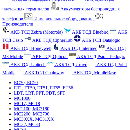
платежных терминалов
Аккумуляторы беспроводных
телефонов
Измерительное оборудование
Производители
АКБ ТСД Zebra (Motorola)
АКБ ТСД Bluebird
АКБ
ТСД Casio
АКБ ТСД CipherLab
АКБ ТСД Datalogic
АКБ ТСД Honeywell
АКБ ТСД Intermec
АКБ ТСД
M3 Mobile
АКБ ТСД Opticon
АКБ ТСД Psion Teklogix
АКБ ТСД Unitech
АКБ ТСД Urovo
АКБ ТСД Point
Mobile
АКБ ТСД Chainway
АКБ ТСД MobileBase
EC30, EC50
ET1, ET50, ET51, ET55, ET56
LDT, LRT, PPT, PDT, SPT
MC1000
MC17, MC18
MC2100, MC2180
MC2200, MC2700
MC30XX, MC31XX
MC32, MC33
MC36