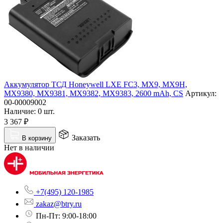
Аккумулятор ТСД Honeywell LXE FC3, MX9, MX9H,
MX9380, MX9381, MX9382, MX9383, 2600 mAh, CS
Артикул:
00-00009002
Наличие:
0 шт.
3 367
₽
Заказать
В корзину
Нет в наличии
+7(495) 120-1985
zakaz@btry.ru
Пн-Пт: 9:00-18:00