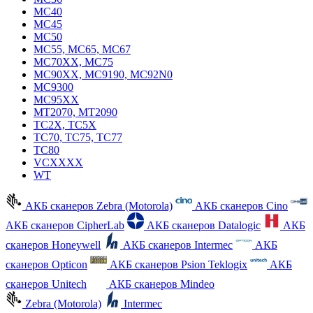
MC40
MC45
MC50
MC55, MC65, MC67
MC70XX, MC75
MC90XX, MC9190, MC92N0
MC9300
MC95XX
MT2070, MT2090
TC2X, TC5X
TC70, TC75, TC77
TC80
VCXXXX
WT
АКБ сканеров Zebra (Motorola)
АКБ сканеров Cino
АКБ сканеров CipherLab
АКБ сканеров Datalogic
АКБ
сканеров Honeywell
АКБ сканеров Intermec
АКБ
сканеров Opticon
АКБ сканеров Psion Teklogix
АКБ
сканеров Unitech
АКБ сканеров Mindeo
Zebra (Motorola)
Intermec