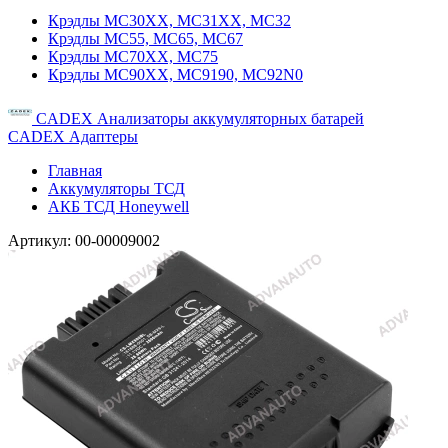
Крэдлы MC30XX, MC31XX, MC32
Крэдлы MC55, MC65, MC67
Крэдлы MC70XX, MC75
Крэдлы MC90XX, MC9190, MC92N0
CADEX Анализаторы аккумуляторных батарей
CADEX Адаптеры
Главная
Аккумуляторы ТСД
АКБ ТСД Honeywell
Артикул:
00-00009002