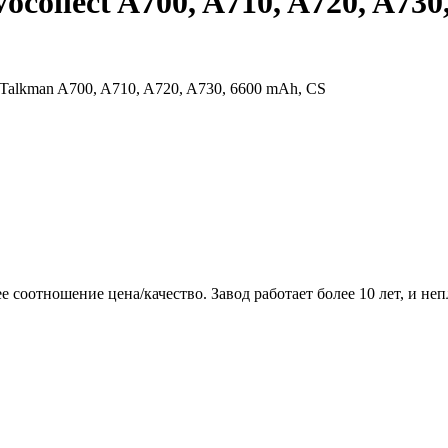
ollect A700, A710, A720, A730,
 Talkman A700, A710, A720, A730, 6600 mAh, CS
соотношение цена/качество. Завод работает более 10 лет, и неп