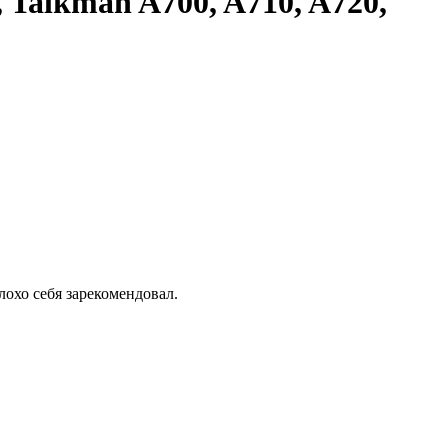
 Talkman A700, A710, A720,
лохо себя зарекомендовал.