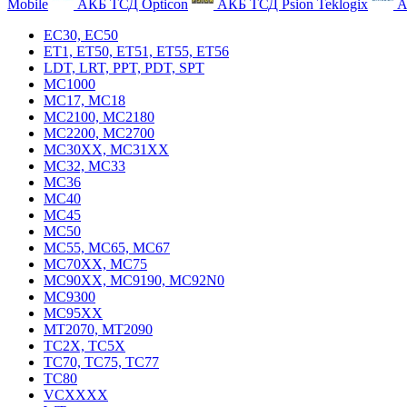
Mobile
АКБ ТСД Opticon
АКБ ТСД Psion Teklogix
А
EC30, EC50
ET1, ET50, ET51, ET55, ET56
LDT, LRT, PPT, PDT, SPT
MC1000
MC17, MC18
MC2100, MC2180
MC2200, MC2700
MC30XX, MC31XX
MC32, MC33
MC36
MC40
MC45
MC50
MC55, MC65, MC67
MC70XX, MC75
MC90XX, MC9190, MC92N0
MC9300
MC95XX
MT2070, MT2090
TC2X, TC5X
TC70, TC75, TC77
TC80
VCXXXX