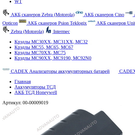
WT
АКБ сканеров Zebra (Motorola)
АКБ сканеров Cino
Opticon
АКБ сканеров Psion Teklogix
АКБ сканеров Uni
Zebra (Motorola)
Intermec
Крэдлы MC30XX, MC31XX, MC32
Крэдлы MC55, MC65, MC67
Крэдлы MC70XX, MC75
Крэдлы MC90XX, MC9190, MC92N0
CADEX Анализаторы аккумуляторных батарей
CADEX
Главная
Аккумуляторы ТСД
АКБ ТСД Honeywell
Артикул:
00-00009019