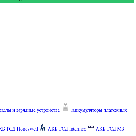
рэдлы и зарядные устройства
Аккумуляторы платежных
КБ ТСД Honeywell
АКБ ТСД Intermec
АКБ ТСД M3