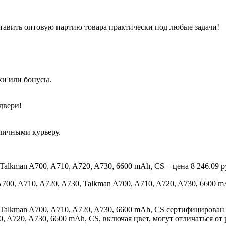
тавить оптовую партию товара практически под любые задачи!
ки или бонусы.
двери!
аличными курьеру.
Talkman A700, A710, A720, A730, 6600 mAh, CS – цена 8 246.09 р
A700, A710, A720, A730, Talkman A700, A710, A720, A730, 6600 
, Talkman A700, A710, A720, A730, 6600 mAh, CS сертифицирова
10, A720, A730, 6600 mAh, CS, включая цвет, могут отличаться 