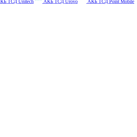
КБ ТСД Unitech
АКБ ТСД Urovo
АКБ ТСД Point Mobile