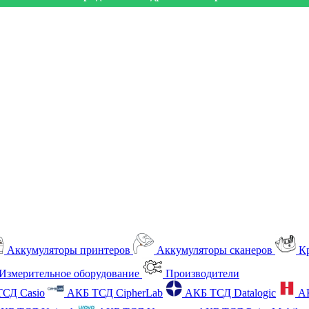
Аккумуляторы принтеров
Аккумуляторы сканеров
К
Измерительное оборудование
Производители
СД Casio
АКБ ТСД CipherLab
АКБ ТСД Datalogic
А