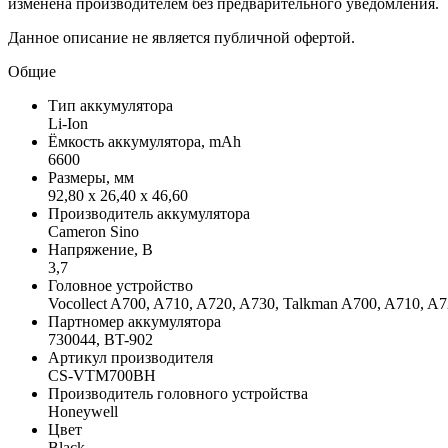
изменена производителем без предварительного уведомления.
Данное описание не является публичной офертой.
Общие
Тип аккумулятора
Li-Ion
Ёмкость аккумулятора, mAh
6600
Размеры, мм
92,80 x 26,40 x 46,60
Производитель аккумулятора
Cameron Sino
Напряжение, В
3,7
Головное устройство
Vocollect A700, A710, A720, A730, Talkman A700, A710, A
Партномер аккумулятора
730044, BT-902
Артикул производителя
CS-VTM700BH
Производитель головного устройства
Honeywell
Цвет
Black