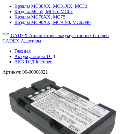
Крэдлы MC30XX, MC31XX, MC32
Крэдлы MC55, MC65, MC67
Крэдлы MC70XX, MC75
Крэдлы MC90XX, MC9190, MC92N0
CADEX Анализаторы аккумуляторных батарей
CADEX Адаптеры
Главная
Аккумуляторы ТСД
АКБ ТСД Intermec
Артикул:
00-00008921