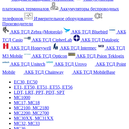
платежных терминалов
Аккумуляторы беспроводных
телефонов
Измерительное оборудование
Производители
АКБ ТСД Zebra (Motorola)
АКБ ТСД Bluebird
АКБ
ТСД Casio
АКБ ТСД CipherLab
АКБ ТСД Datalogic
АКБ ТСД Honeywell
АКБ ТСД Intermec
АКБ ТСД
M3 Mobile
АКБ ТСД Opticon
АКБ ТСД Psion Teklogix
АКБ ТСД Unitech
АКБ ТСД Urovo
АКБ ТСД Point
Mobile
АКБ ТСД Chainway
АКБ ТСД MobileBase
EC30, EC50
ET1, ET50, ET51, ET55, ET56
LDT, LRT, PPT, PDT, SPT
MC1000
MC17, MC18
MC2100, MC2180
MC2200, MC2700
MC30XX, MC31XX
MC32, MC33
MC36