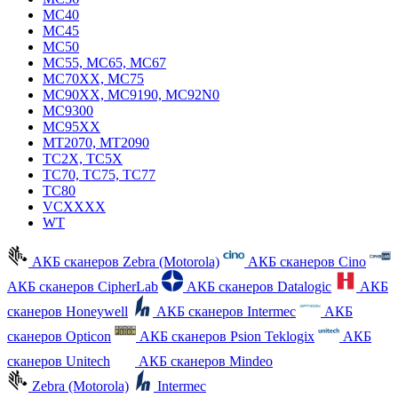
MC40
MC45
MC50
MC55, MC65, MC67
MC70XX, MC75
MC90XX, MC9190, MC92N0
MC9300
MC95XX
MT2070, MT2090
TC2X, TC5X
TC70, TC75, TC77
TC80
VCXXXX
WT
АКБ сканеров Zebra (Motorola)
АКБ сканеров Cino
АКБ сканеров CipherLab
АКБ сканеров Datalogic
АКБ
сканеров Honeywell
АКБ сканеров Intermec
АКБ
сканеров Opticon
АКБ сканеров Psion Teklogix
АКБ
сканеров Unitech
АКБ сканеров Mindeo
Zebra (Motorola)
Intermec