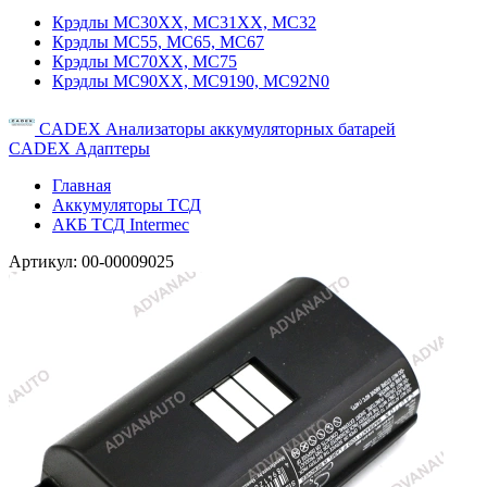
Крэдлы MC30XX, MC31XX, MC32
Крэдлы MC55, MC65, MC67
Крэдлы MC70XX, MC75
Крэдлы MC90XX, MC9190, MC92N0
CADEX Анализаторы аккумуляторных батарей
CADEX Адаптеры
Главная
Аккумуляторы ТСД
АКБ ТСД Intermec
Артикул:
00-00009025