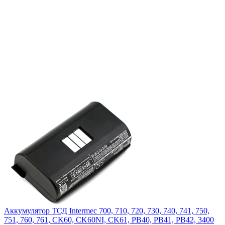
Аккумулятор ТСД Intermec 700, 710, 720, 730, 740, 741, 750,
751, 760, 761, CK60, CK60NI, CK61, PB40, PB41, PB42, 3400