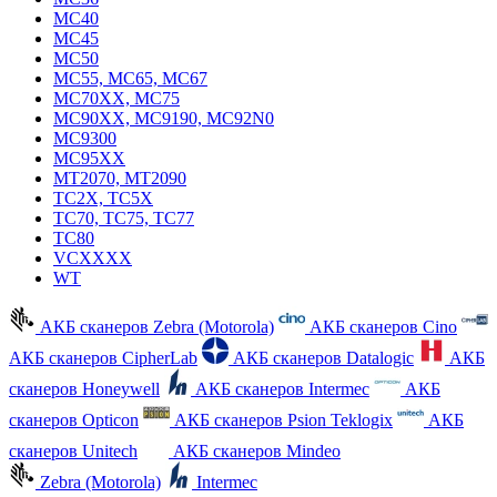
MC40
MC45
MC50
MC55, MC65, MC67
MC70XX, MC75
MC90XX, MC9190, MC92N0
MC9300
MC95XX
MT2070, MT2090
TC2X, TC5X
TC70, TC75, TC77
TC80
VCXXXX
WT
АКБ сканеров Zebra (Motorola)
АКБ сканеров Cino
АКБ сканеров CipherLab
АКБ сканеров Datalogic
АКБ
сканеров Honeywell
АКБ сканеров Intermec
АКБ
сканеров Opticon
АКБ сканеров Psion Teklogix
АКБ
сканеров Unitech
АКБ сканеров Mindeo
Zebra (Motorola)
Intermec