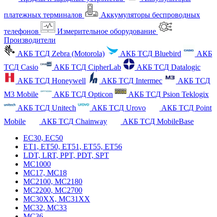
платежных терминалов
Аккумуляторы беспроводных
телефонов
Измерительное оборудование
Производители
АКБ ТСД Zebra (Motorola)
АКБ ТСД Bluebird
АКБ
ТСД Casio
АКБ ТСД CipherLab
АКБ ТСД Datalogic
АКБ ТСД Honeywell
АКБ ТСД Intermec
АКБ ТСД
M3 Mobile
АКБ ТСД Opticon
АКБ ТСД Psion Teklogix
АКБ ТСД Unitech
АКБ ТСД Urovo
АКБ ТСД Point
Mobile
АКБ ТСД Chainway
АКБ ТСД MobileBase
EC30, EC50
ET1, ET50, ET51, ET55, ET56
LDT, LRT, PPT, PDT, SPT
MC1000
MC17, MC18
MC2100, MC2180
MC2200, MC2700
MC30XX, MC31XX
MC32, MC33
MC36