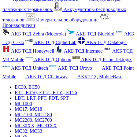
платежных терминалов
Аккумуляторы беспроводных
телефонов
Измерительное оборудование
Производители
АКБ ТСД Zebra (Motorola)
АКБ ТСД Bluebird
АКБ
ТСД Casio
АКБ ТСД CipherLab
АКБ ТСД Datalogic
АКБ ТСД Honeywell
АКБ ТСД Intermec
АКБ ТСД
M3 Mobile
АКБ ТСД Opticon
АКБ ТСД Psion Teklogix
АКБ ТСД Unitech
АКБ ТСД Urovo
АКБ ТСД Point
Mobile
АКБ ТСД Chainway
АКБ ТСД MobileBase
EC30, EC50
ET1, ET50, ET51, ET55, ET56
LDT, LRT, PPT, PDT, SPT
MC1000
MC17, MC18
MC2100, MC2180
MC2200, MC2700
MC30XX, MC31XX
MC32, MC33
MC36