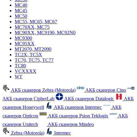
MC40
MC45
MC50
MC55, MC65, MC67
MC70XX, MC75
MC90XX, MC9190, MC92N0
MC9300
MC95XX
MT2070, MT2090
TC2X, TC5X
TC70, TC75, TC77
TC80
VCXXXX
WT
АКБ сканеров Zebra (Motorola)
АКБ сканеров Cino
АКБ сканеров CipherLab
АКБ сканеров Datalogic
АКБ
сканеров Honeywell
АКБ сканеров Intermec
АКБ
сканеров Opticon
АКБ сканеров Psion Teklogix
АКБ
сканеров Unitech
АКБ сканеров Mindeo
Zebra (Motorola)
Intermec