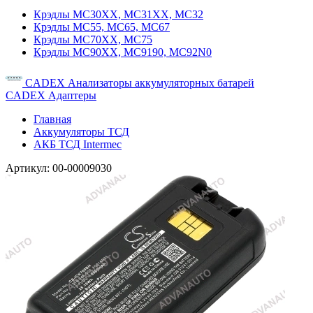
Крэдлы MC30XX, MC31XX, MC32
Крэдлы MC55, MC65, MC67
Крэдлы MC70XX, MC75
Крэдлы MC90XX, MC9190, MC92N0
CADEX Анализаторы аккумуляторных батарей
CADEX Адаптеры
Главная
Аккумуляторы ТСД
АКБ ТСД Intermec
Артикул:
00-00009030