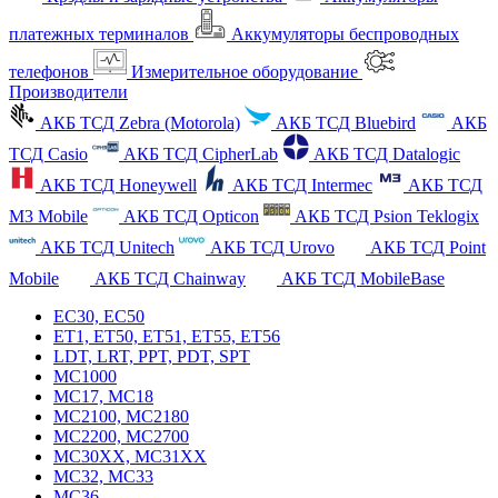
платежных терминалов
Аккумуляторы беспроводных
телефонов
Измерительное оборудование
Производители
АКБ ТСД Zebra (Motorola)
АКБ ТСД Bluebird
АКБ
ТСД Casio
АКБ ТСД CipherLab
АКБ ТСД Datalogic
АКБ ТСД Honeywell
АКБ ТСД Intermec
АКБ ТСД
M3 Mobile
АКБ ТСД Opticon
АКБ ТСД Psion Teklogix
АКБ ТСД Unitech
АКБ ТСД Urovo
АКБ ТСД Point
Mobile
АКБ ТСД Chainway
АКБ ТСД MobileBase
EC30, EC50
ET1, ET50, ET51, ET55, ET56
LDT, LRT, PPT, PDT, SPT
MC1000
MC17, MC18
MC2100, MC2180
MC2200, MC2700
MC30XX, MC31XX
MC32, MC33
MC36