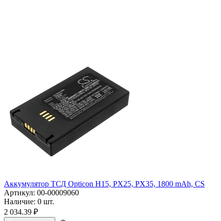
Аккумулятор ТСД Opticon H15, PX25, PX35, 1800 mAh, CS
Артикул:
00-00009060
Наличие:
0 шт.
2 034.39
₽