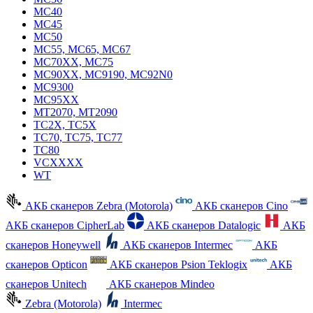
MC40
MC45
MC50
MC55, MC65, MC67
MC70XX, MC75
MC90XX, MC9190, MC92N0
MC9300
MC95XX
MT2070, MT2090
TC2X, TC5X
TC70, TC75, TC77
TC80
VCXXXX
WT
АКБ сканеров Zebra (Motorola)
АКБ сканеров Cino
АКБ сканеров CipherLab
АКБ сканеров Datalogic
АКБ
сканеров Honeywell
АКБ сканеров Intermec
АКБ
сканеров Opticon
АКБ сканеров Psion Teklogix
АКБ
сканеров Unitech
АКБ сканеров Mindeo
Zebra (Motorola)
Intermec