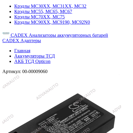
Крэдлы MC30XX, MC31XX, MC32
Крэдлы MC55, MC65, MC67
Крэдлы MC70XX, MC75
Крэдлы MC90XX, MC9190, MC92N0
CADEX Анализаторы аккумуляторных батарей
CADEX Адаптеры
Главная
Аккумуляторы ТСД
АКБ ТСД Opticon
Артикул:
00-00009060