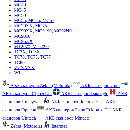
MC40
MC45
MC50
MC55, MC65, MC67
MC70XX, MC75
MC90XX, MC9190, MC92N0
MC9300
MC95XX
MT2070, MT2090
TC2X, TC5X
TC70, TC75, TC77
TC80
VCXXXX
WT
АКБ сканеров Zebra (Motorola)
АКБ сканеров Cino
АКБ сканеров CipherLab
АКБ сканеров Datalogic
АКБ
сканеров Honeywell
АКБ сканеров Intermec
АКБ
сканеров Opticon
АКБ сканеров Psion Teklogix
АКБ
сканеров Unitech
АКБ сканеров Mindeo
Zebra (Motorola)
Intermec