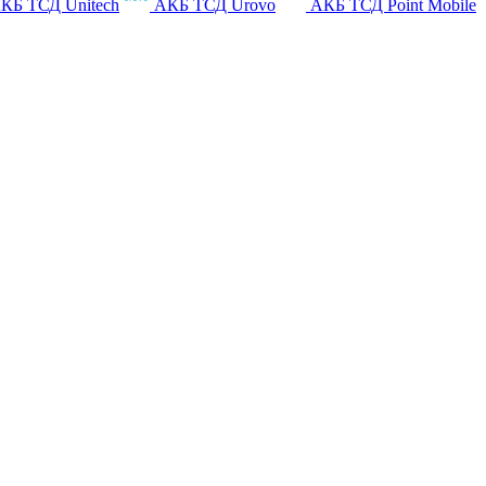
КБ ТСД Unitech
АКБ ТСД Urovo
АКБ ТСД Point Mobile