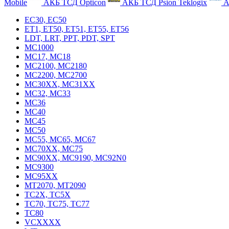
Mobile
АКБ ТСД Opticon
АКБ ТСД Psion Teklogix
А
EC30, EC50
ET1, ET50, ET51, ET55, ET56
LDT, LRT, PPT, PDT, SPT
MC1000
MC17, MC18
MC2100, MC2180
MC2200, MC2700
MC30XX, MC31XX
MC32, MC33
MC36
MC40
MC45
MC50
MC55, MC65, MC67
MC70XX, MC75
MC90XX, MC9190, MC92N0
MC9300
MC95XX
MT2070, MT2090
TC2X, TC5X
TC70, TC75, TC77
TC80
VCXXXX