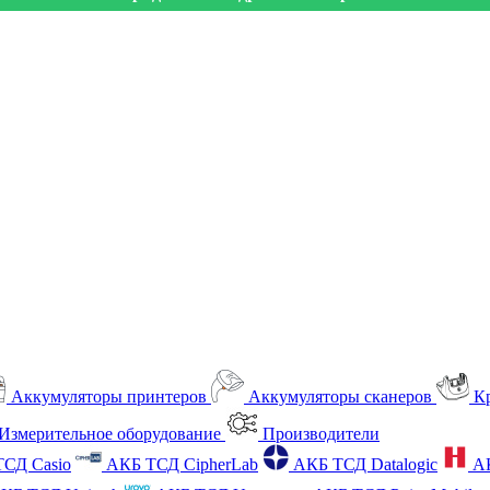
Аккумуляторы принтеров
Аккумуляторы сканеров
К
Измерительное оборудование
Производители
СД Casio
АКБ ТСД CipherLab
АКБ ТСД Datalogic
А