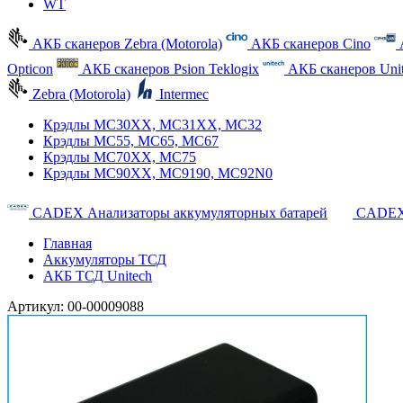
WT
АКБ сканеров Zebra (Motorola)
АКБ сканеров Cino
Opticon
АКБ сканеров Psion Teklogix
АКБ сканеров Uni
Zebra (Motorola)
Intermec
Крэдлы MC30XX, MC31XX, MC32
Крэдлы MC55, MC65, MC67
Крэдлы MC70XX, MC75
Крэдлы MC90XX, MC9190, MC92N0
CADEX Анализаторы аккумуляторных батарей
CADEX
Главная
Аккумуляторы ТСД
АКБ ТСД Unitech
Артикул:
00-00009088