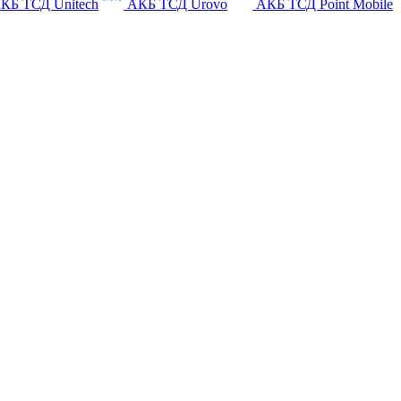
КБ ТСД Unitech
АКБ ТСД Urovo
АКБ ТСД Point Mobile