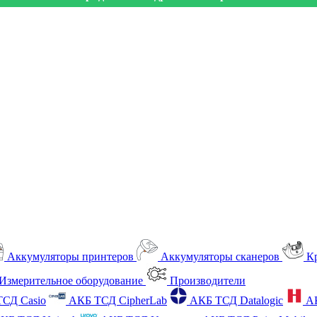
Аккумуляторы принтеров
Аккумуляторы сканеров
К
Измерительное оборудование
Производители
СД Casio
АКБ ТСД CipherLab
АКБ ТСД Datalogic
А