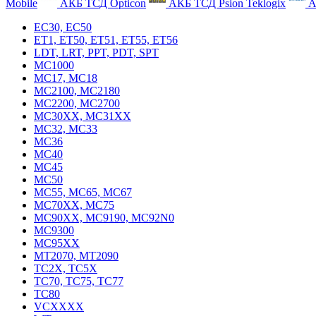
Mobile
АКБ ТСД Opticon
АКБ ТСД Psion Teklogix
А
EC30, EC50
ET1, ET50, ET51, ET55, ET56
LDT, LRT, PPT, PDT, SPT
MC1000
MC17, MC18
MC2100, MC2180
MC2200, MC2700
MC30XX, MC31XX
MC32, MC33
MC36
MC40
MC45
MC50
MC55, MC65, MC67
MC70XX, MC75
MC90XX, MC9190, MC92N0
MC9300
MC95XX
MT2070, MT2090
TC2X, TC5X
TC70, TC75, TC77
TC80
VCXXXX