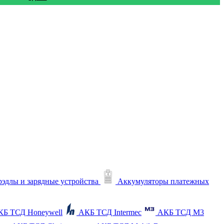
рэдлы и зарядные устройства
Аккумуляторы платежных
КБ ТСД Honeywell
АКБ ТСД Intermec
АКБ ТСД M3