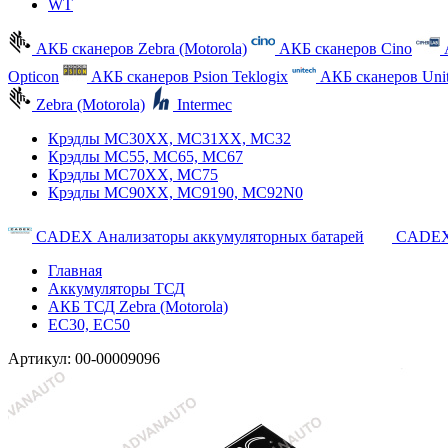
WT
АКБ сканеров Zebra (Motorola)
АКБ сканеров Cino
Opticon
АКБ сканеров Psion Teklogix
АКБ сканеров Uni
Zebra (Motorola)
Intermec
Крэдлы MC30XX, MC31XX, MC32
Крэдлы MC55, MC65, MC67
Крэдлы MC70XX, MC75
Крэдлы MC90XX, MC9190, MC92N0
CADEX Анализаторы аккумуляторных батарей
CADEX
Главная
Аккумуляторы ТСД
АКБ ТСД Zebra (Motorola)
EC30, EC50
Артикул:
00-00009096