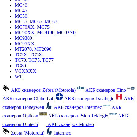
MC40
MC45
MC50
MC55, MC65, MC67
MC70XX, MC75
MC90XX, MC9190, MC92N0
MC9300
MC95XX
MT2070, MT2090
TC2X, TC5X
TC70, TC75, TC77
TC80
VCXXXX
WT
АКБ сканеров Zebra (Motorola)
АКБ сканеров Cino
АКБ сканеров CipherLab
АКБ сканеров Datalogic
АКБ
сканеров Honeywell
АКБ сканеров Intermec
АКБ
сканеров Opticon
АКБ сканеров Psion Teklogix
АКБ
сканеров Unitech
АКБ сканеров Mindeo
Zebra (Motorola)
Intermec