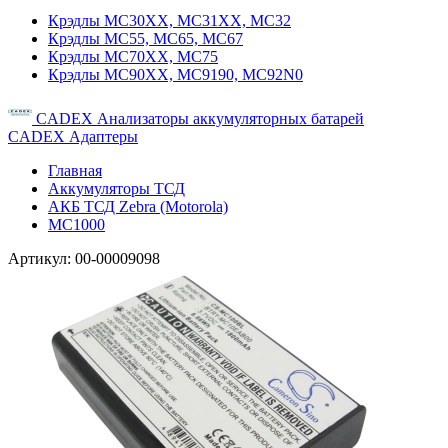
Крэдлы MC30XX, MC31XX, MC32
Крэдлы MC55, MC65, MC67
Крэдлы MC70XX, MC75
Крэдлы MC90XX, MC9190, MC92N0
CADEX Анализаторы аккумуляторных батарей
CADEX Адаптеры
Главная
Аккумуляторы ТСД
АКБ ТСД Zebra (Motorola)
MC1000
Артикул:
00-00009098