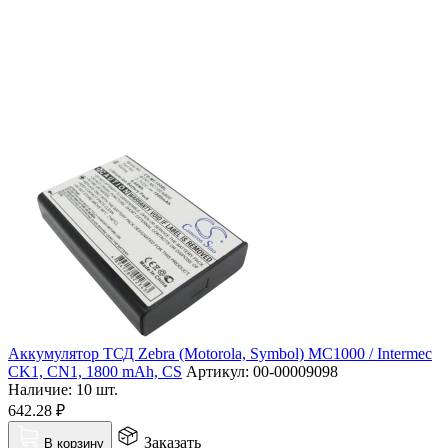
Аккумулятор ТСД Zebra (Motorola, Symbol) MC1000 / Intermec
CK1, CN1, 1800 mAh, CS
Артикул:
00-00009098
Наличие:
10 шт.
642.28
₽
Заказать
В корзину