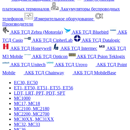
платежных терминалов
Аккумуляторы беспроводных
телефонов
Измерительное оборудование
Производители
АКБ ТСД Zebra (Motorola)
АКБ ТСД Bluebird
АКБ
ТСД Casio
АКБ ТСД CipherLab
АКБ ТСД Datalogic
АКБ ТСД Honeywell
АКБ ТСД Intermec
АКБ ТСД
M3 Mobile
АКБ ТСД Opticon
АКБ ТСД Psion Teklogix
АКБ ТСД Unitech
АКБ ТСД Urovo
АКБ ТСД Point
Mobile
АКБ ТСД Chainway
АКБ ТСД MobileBase
EC30, EC50
ET1, ET50, ET51, ET55, ET56
LDT, LRT, PPT, PDT, SPT
MC1000
MC17, MC18
MC2100, MC2180
MC2200, MC2700
MC30XX, MC31XX
MC32, MC33
MC36