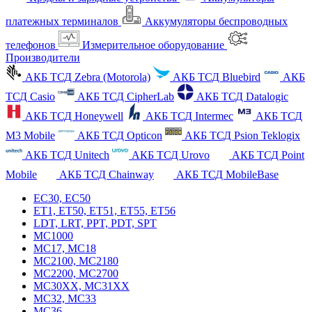
платежных терминалов
Аккумуляторы беспроводных
телефонов
Измерительное оборудование
Производители
АКБ ТСД Zebra (Motorola)
АКБ ТСД Bluebird
АКБ
ТСД Casio
АКБ ТСД CipherLab
АКБ ТСД Datalogic
АКБ ТСД Honeywell
АКБ ТСД Intermec
АКБ ТСД
M3 Mobile
АКБ ТСД Opticon
АКБ ТСД Psion Teklogix
АКБ ТСД Unitech
АКБ ТСД Urovo
АКБ ТСД Point
Mobile
АКБ ТСД Chainway
АКБ ТСД MobileBase
EC30, EC50
ET1, ET50, ET51, ET55, ET56
LDT, LRT, PPT, PDT, SPT
MC1000
MC17, MC18
MC2100, MC2180
MC2200, MC2700
MC30XX, MC31XX
MC32, MC33
MC36