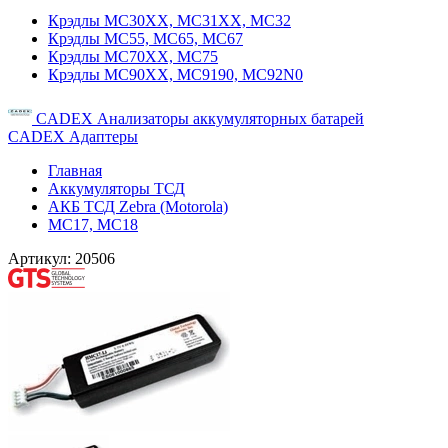
Крэдлы MC30XX, MC31XX, MC32
Крэдлы MC55, MC65, MC67
Крэдлы MC70XX, MC75
Крэдлы MC90XX, MC9190, MC92N0
CADEX Анализаторы аккумуляторных батарей
CADEX Адаптеры
Главная
Аккумуляторы ТСД
АКБ ТСД Zebra (Motorola)
MC17, MC18
Артикул:
20506