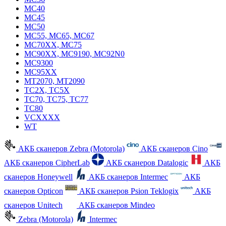
MC40
MC45
MC50
MC55, MC65, MC67
MC70XX, MC75
MC90XX, MC9190, MC92N0
MC9300
MC95XX
MT2070, MT2090
TC2X, TC5X
TC70, TC75, TC77
TC80
VCXXXX
WT
АКБ сканеров Zebra (Motorola)
АКБ сканеров Cino
АКБ сканеров CipherLab
АКБ сканеров Datalogic
АКБ
сканеров Honeywell
АКБ сканеров Intermec
АКБ
сканеров Opticon
АКБ сканеров Psion Teklogix
АКБ
сканеров Unitech
АКБ сканеров Mindeo
Zebra (Motorola)
Intermec