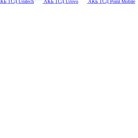
КБ ТСД Unitech
АКБ ТСД Urovo
АКБ ТСД Point Mobile