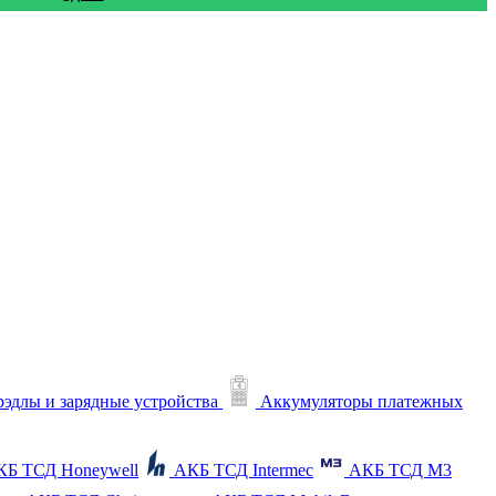
рэдлы и зарядные устройства
Аккумуляторы платежных
КБ ТСД Honeywell
АКБ ТСД Intermec
АКБ ТСД M3