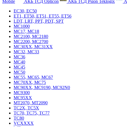
Mobile
АКБ ТСД Opticon
АКБ ТСД Psion Teklogix
А
EC30, EC50
ET1, ET50, ET51, ET55, ET56
LDT, LRT, PPT, PDT, SPT
MC1000
MC17, MC18
MC2100, MC2180
MC2200, MC2700
MC30XX, MC31XX
MC32, MC33
MC36
MC40
MC45
MC50
MC55, MC65, MC67
MC70XX, MC75
MC90XX, MC9190, MC92N0
MC9300
MC95XX
MT2070, MT2090
TC2X, TC5X
TC70, TC75, TC77
TC80
VCXXXX