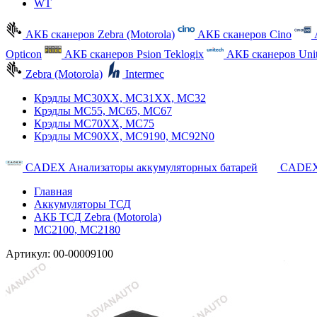
WT
АКБ сканеров Zebra (Motorola)
АКБ сканеров Cino
Opticon
АКБ сканеров Psion Teklogix
АКБ сканеров Uni
Zebra (Motorola)
Intermec
Крэдлы MC30XX, MC31XX, MC32
Крэдлы MC55, MC65, MC67
Крэдлы MC70XX, MC75
Крэдлы MC90XX, MC9190, MC92N0
CADEX Анализаторы аккумуляторных батарей
CADEX
Главная
Аккумуляторы ТСД
АКБ ТСД Zebra (Motorola)
MC2100, MC2180
Артикул:
00-00009100