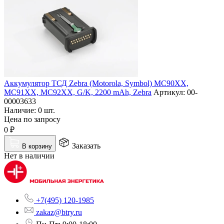
Аккумулятор ТСД Zebra (Motorola, Symbol) MC90XX,
MC91XX, MC92XX, G/K, 2200 mAh, Zebra
Артикул:
00-
00003633
Наличие:
0 шт.
Цена по запросу
0
₽
Заказать
В корзину
Нет в наличии
+7(495) 120-1985
zakaz@btry.ru