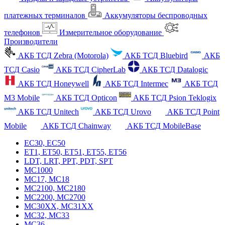
платежных терминалов
Аккумуляторы беспроводных
телефонов
Измерительное оборудование
Производители
АКБ ТСД Zebra (Motorola)
АКБ ТСД Bluebird
АКБ
ТСД Casio
АКБ ТСД CipherLab
АКБ ТСД Datalogic
АКБ ТСД Honeywell
АКБ ТСД Intermec
АКБ ТСД
M3 Mobile
АКБ ТСД Opticon
АКБ ТСД Psion Teklogix
АКБ ТСД Unitech
АКБ ТСД Urovo
АКБ ТСД Point
Mobile
АКБ ТСД Chainway
АКБ ТСД MobileBase
EC30, EC50
ET1, ET50, ET51, ET55, ET56
LDT, LRT, PPT, PDT, SPT
MC1000
MC17, MC18
MC2100, MC2180
MC2200, MC2700
MC30XX, MC31XX
MC32, MC33
MC36