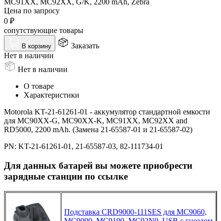
MC91XX, MC92XX, G/K, 2200 mAh, Zebra
Цена по запросу
0
₽
сопутствующие товары
Заказать
В корзину
Нет в наличии
Нет в наличии
О товаре
Характеристики
Motorola KT-21-61261-01 - аккумулятор стандартной емкости
для MC90XX-G, MC90XX-K, MC91XX, MC92XX and
RD5000, 2200 mAh. (Замена 21-65587-01 и 21-65587-02)
PN: KT-21-61261-01, 21-65587-03, 82-111734-01
Для данных батарей вы можете приобрести
зарядные станции по ссылке
Подставка CRD9000-111SES для MC9060,
MC9090, MC9190, MC92N0, USB с гнездом