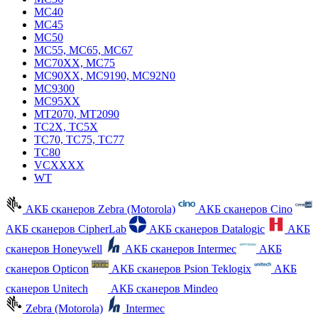
MC40
MC45
MC50
MC55, MC65, MC67
MC70XX, MC75
MC90XX, MC9190, MC92N0
MC9300
MC95XX
MT2070, MT2090
TC2X, TC5X
TC70, TC75, TC77
TC80
VCXXXX
WT
АКБ сканеров Zebra (Motorola)
АКБ сканеров Cino
АКБ сканеров CipherLab
АКБ сканеров Datalogic
АКБ
сканеров Honeywell
АКБ сканеров Intermec
АКБ
сканеров Opticon
АКБ сканеров Psion Teklogix
АКБ
сканеров Unitech
АКБ сканеров Mindeo
Zebra (Motorola)
Intermec