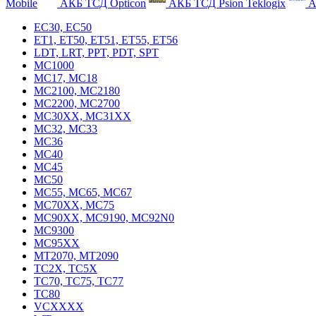
Mobile
АКБ ТСД Opticon
АКБ ТСД Psion Teklogix
А
EC30, EC50
ET1, ET50, ET51, ET55, ET56
LDT, LRT, PPT, PDT, SPT
MC1000
MC17, MC18
MC2100, MC2180
MC2200, MC2700
MC30XX, MC31XX
MC32, MC33
MC36
MC40
MC45
MC50
MC55, MC65, MC67
MC70XX, MC75
MC90XX, MC9190, MC92N0
MC9300
MC95XX
MT2070, MT2090
TC2X, TC5X
TC70, TC75, TC77
TC80
VCXXXX