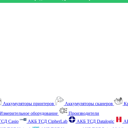
Аккумуляторы принтеров
Аккумуляторы сканеров
К
Измерительное оборудование
Производители
СД Casio
АКБ ТСД CipherLab
АКБ ТСД Datalogic
А