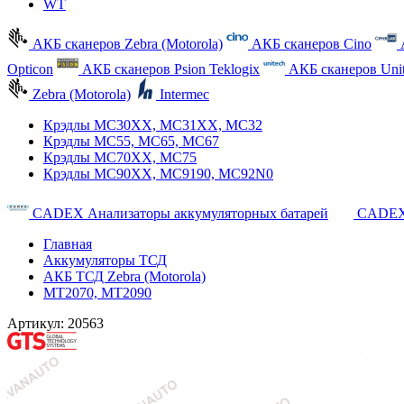
WT
АКБ сканеров Zebra (Motorola)
АКБ сканеров Cino
Opticon
АКБ сканеров Psion Teklogix
АКБ сканеров Uni
Zebra (Motorola)
Intermec
Крэдлы MC30XX, MC31XX, MC32
Крэдлы MC55, MC65, MC67
Крэдлы MC70XX, MC75
Крэдлы MC90XX, MC9190, MC92N0
CADEX Анализаторы аккумуляторных батарей
CADEX
Главная
Аккумуляторы ТСД
АКБ ТСД Zebra (Motorola)
MT2070, MT2090
Артикул:
20563