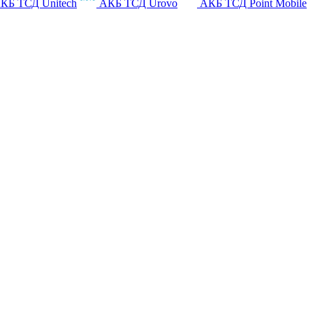
КБ ТСД Unitech
АКБ ТСД Urovo
АКБ ТСД Point Mobile