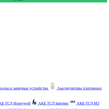
рэдлы и зарядные устройства
Аккумуляторы платежных
КБ ТСД Honeywell
АКБ ТСД Intermec
АКБ ТСД M3