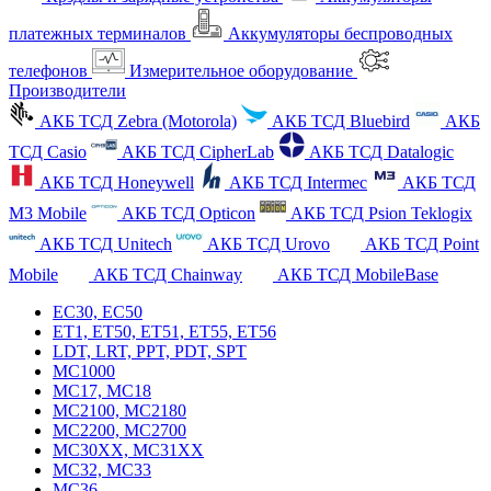
платежных терминалов
Аккумуляторы беспроводных
телефонов
Измерительное оборудование
Производители
АКБ ТСД Zebra (Motorola)
АКБ ТСД Bluebird
АКБ
ТСД Casio
АКБ ТСД CipherLab
АКБ ТСД Datalogic
АКБ ТСД Honeywell
АКБ ТСД Intermec
АКБ ТСД
M3 Mobile
АКБ ТСД Opticon
АКБ ТСД Psion Teklogix
АКБ ТСД Unitech
АКБ ТСД Urovo
АКБ ТСД Point
Mobile
АКБ ТСД Chainway
АКБ ТСД MobileBase
EC30, EC50
ET1, ET50, ET51, ET55, ET56
LDT, LRT, PPT, PDT, SPT
MC1000
MC17, MC18
MC2100, MC2180
MC2200, MC2700
MC30XX, MC31XX
MC32, MC33
MC36