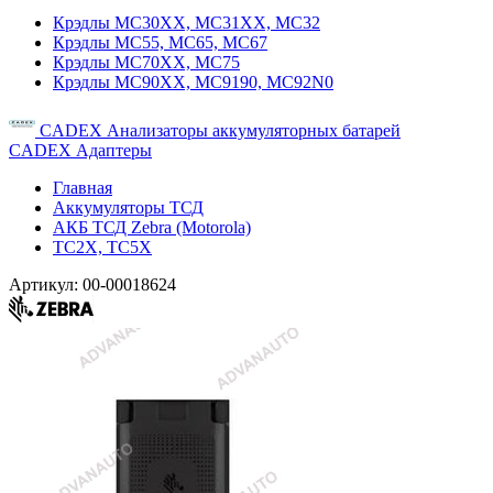
Крэдлы MC30XX, MC31XX, MC32
Крэдлы MC55, MC65, MC67
Крэдлы MC70XX, MC75
Крэдлы MC90XX, MC9190, MC92N0
CADEX Анализаторы аккумуляторных батарей
CADEX Адаптеры
Главная
Аккумуляторы ТСД
АКБ ТСД Zebra (Motorola)
TC2X, TC5X
Артикул:
00-00018624