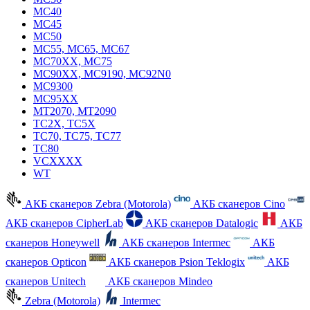
MC40
MC45
MC50
MC55, MC65, MC67
MC70XX, MC75
MC90XX, MC9190, MC92N0
MC9300
MC95XX
MT2070, MT2090
TC2X, TC5X
TC70, TC75, TC77
TC80
VCXXXX
WT
АКБ сканеров Zebra (Motorola)
АКБ сканеров Cino
АКБ сканеров CipherLab
АКБ сканеров Datalogic
АКБ
сканеров Honeywell
АКБ сканеров Intermec
АКБ
сканеров Opticon
АКБ сканеров Psion Teklogix
АКБ
сканеров Unitech
АКБ сканеров Mindeo
Zebra (Motorola)
Intermec