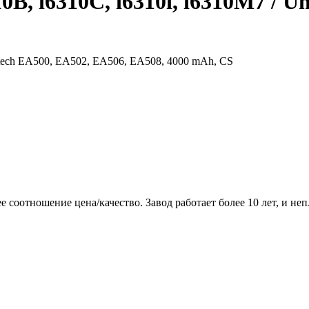
0B, i6310C, i6310i, i6310M7 / U
nitech EA500, EA502, EA506, EA508, 4000 mAh, CS
соотношение цена/качество. Завод работает более 10 лет, и неп