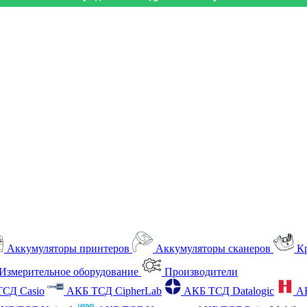
Аккумуляторы принтеров
Аккумуляторы сканеров
К
Измерительное оборудование
Производители
СД Casio
АКБ ТСД CipherLab
АКБ ТСД Datalogic
А