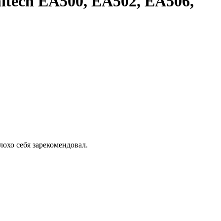
nitech EA500, EA502, EA506,
лохо себя зарекомендовал.