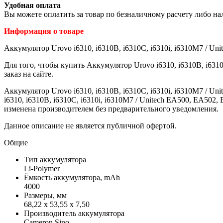
Удобная оплата
Вы можете оплатить за товар по безналичному расчету либо н
Информация о товаре
Аккумулятор Urovo i6310, i6310B, i6310C, i6310i, i6310M7 / Un
Для того, чтобы купить Аккумулятор Urovo i6310, i6310B, i631
заказ на сайте.
Аккумулятор Urovo i6310, i6310B, i6310C, i6310i, i6310M7 / 
i6310, i6310B, i6310C, i6310i, i6310M7 / Unitech EA500, EA50
изменена производителем без предварительного уведомления.
Данное описание не является публичной офертой.
Общие
Тип аккумулятора
Li-Polymer
Ёмкость аккумулятора, mAh
4000
Размеры, мм
68,22 x 53,55 x 7,50
Производитель аккумулятора
Cameron Sino