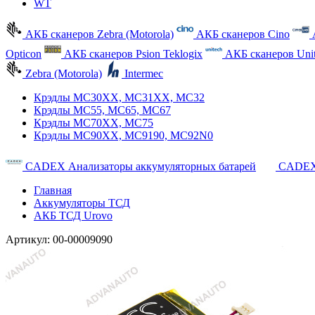
WT
АКБ сканеров Zebra (Motorola)
АКБ сканеров Cino
Opticon
АКБ сканеров Psion Teklogix
АКБ сканеров Uni
Zebra (Motorola)
Intermec
Крэдлы MC30XX, MC31XX, MC32
Крэдлы MC55, MC65, MC67
Крэдлы MC70XX, MC75
Крэдлы MC90XX, MC9190, MC92N0
CADEX Анализаторы аккумуляторных батарей
CADEX
Главная
Аккумуляторы ТСД
АКБ ТСД Urovo
Артикул:
00-00009090