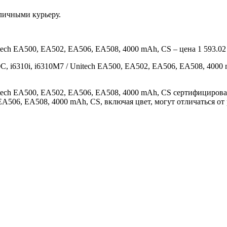
аличными курьеру.
itech EA500, EA502, EA506, EA508, 4000 mAh, CS – цена 1 593.02
0C, i6310i, i6310M7 / Unitech EA500, EA502, EA506, EA508, 400
Unitech EA500, EA502, EA506, EA508, 4000 mAh, CS сертифициро
2, EA506, EA508, 4000 mAh, CS, включая цвет, могут отличаться 