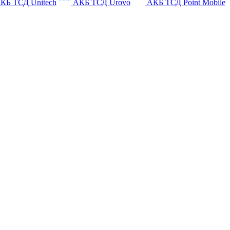
КБ ТСД Unitech
АКБ ТСД Urovo
АКБ ТСД Point Mobile