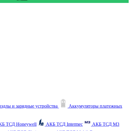
рэдлы и зарядные устройства
Аккумуляторы платежных
КБ ТСД Honeywell
АКБ ТСД Intermec
АКБ ТСД M3