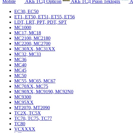
Mobile
АКБ ТСД Opticon
АКБ ТСД Psion Teklogix
А
EC30, EC50
ET1, ET50, ET51, ET55, ET56
LDT, LRT, PPT, PDT, SPT
MC1000
MC17, MC18
MC2100, MC2180
MC2200, MC2700
MC30XX, MC31XX
MC32, MC33
MC36
MC40
MC45
MC50
MC55, MC65, MC67
MC70XX, MC75
MC90XX, MC9190, MC92N0
MC9300
MC95XX
MT2070, MT2090
TC2X, TC5X
TC70, TC75, TC77
TC80
VCXXXX