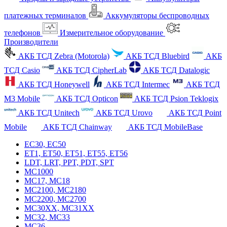
платежных терминалов
Аккумуляторы беспроводных
телефонов
Измерительное оборудование
Производители
АКБ ТСД Zebra (Motorola)
АКБ ТСД Bluebird
АКБ
ТСД Casio
АКБ ТСД CipherLab
АКБ ТСД Datalogic
АКБ ТСД Honeywell
АКБ ТСД Intermec
АКБ ТСД
M3 Mobile
АКБ ТСД Opticon
АКБ ТСД Psion Teklogix
АКБ ТСД Unitech
АКБ ТСД Urovo
АКБ ТСД Point
Mobile
АКБ ТСД Chainway
АКБ ТСД MobileBase
EC30, EC50
ET1, ET50, ET51, ET55, ET56
LDT, LRT, PPT, PDT, SPT
MC1000
MC17, MC18
MC2100, MC2180
MC2200, MC2700
MC30XX, MC31XX
MC32, MC33
MC36