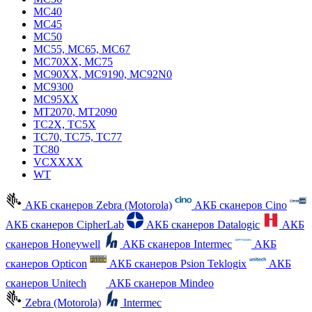
MC40
MC45
MC50
MC55, MC65, MC67
MC70XX, MC75
MC90XX, MC9190, MC92N0
MC9300
MC95XX
MT2070, MT2090
TC2X, TC5X
TC70, TC75, TC77
TC80
VCXXXX
WT
АКБ сканеров Zebra (Motorola)
АКБ сканеров Cino
АКБ сканеров CipherLab
АКБ сканеров Datalogic
АКБ
сканеров Honeywell
АКБ сканеров Intermec
АКБ
сканеров Opticon
АКБ сканеров Psion Teklogix
АКБ
сканеров Unitech
АКБ сканеров Mindeo
Zebra (Motorola)
Intermec