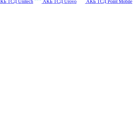
КБ ТСД Unitech
АКБ ТСД Urovo
АКБ ТСД Point Mobile