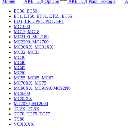
Mobile
АКБ ТСД Opticon
АКБ ТСД Psion Teklogix
А
EC30, EC50
ET1, ET50, ET51, ET55, ET56
LDT, LRT, PPT, PDT, SPT
MC1000
MC17, MC18
MC2100, MC2180
MC2200, MC2700
MC30XX, MC31XX
MC32, MC33
MC36
MC40
MC45
MC50
MC55, MC65, MC67
MC70XX, MC75
MC90XX, MC9190, MC92N0
MC9300
MC95XX
MT2070, MT2090
TC2X, TC5X
TC70, TC75, TC77
TC80
VCXXXX