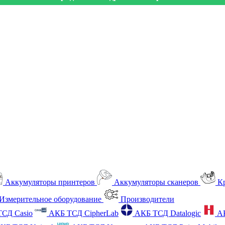
Аккумуляторы принтеров
Аккумуляторы сканеров
К
Измерительное оборудование
Производители
СД Casio
АКБ ТСД CipherLab
АКБ ТСД Datalogic
А