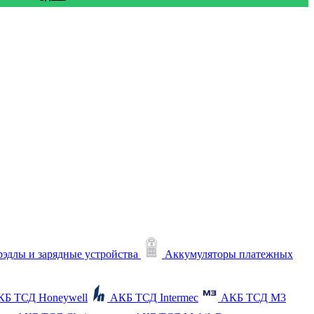
рэдлы и зарядные устройства
Аккумуляторы платежных
КБ ТСД Honeywell
АКБ ТСД Intermec
АКБ ТСД M3