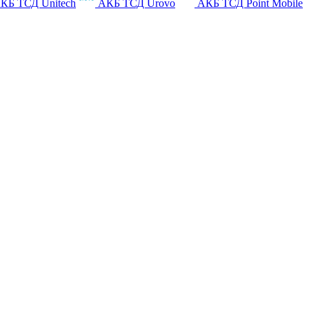
КБ ТСД Unitech
АКБ ТСД Urovo
АКБ ТСД Point Mobile