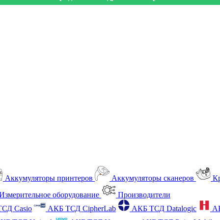
Аккумуляторы принтеров
Аккумуляторы сканеров
К
Измерительное оборудование
Производители
СД Casio
АКБ ТСД CipherLab
АКБ ТСД Datalogic
А