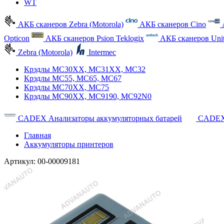
WT
АКБ сканеров Zebra (Motorola)
АКБ сканеров Cino
Opticon
АКБ сканеров Psion Teklogix
АКБ сканеров Uni
Zebra (Motorola)
Intermec
Крэдлы MC30XX, MC31XX, MC32
Крэдлы MC55, MC65, MC67
Крэдлы MC70XX, MC75
Крэдлы MC90XX, MC9190, MC92N0
CADEX Анализаторы аккумуляторных батарей
CADEX
Главная
Аккумуляторы принтеров
Артикул:
00-00009181