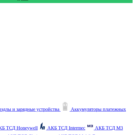
рэдлы и зарядные устройства
Аккумуляторы платежных
КБ ТСД Honeywell
АКБ ТСД Intermec
АКБ ТСД M3