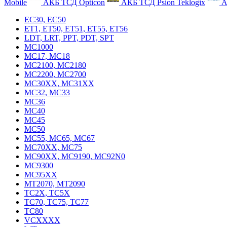
Mobile
АКБ ТСД Opticon
АКБ ТСД Psion Teklogix
А
EC30, EC50
ET1, ET50, ET51, ET55, ET56
LDT, LRT, PPT, PDT, SPT
MC1000
MC17, MC18
MC2100, MC2180
MC2200, MC2700
MC30XX, MC31XX
MC32, MC33
MC36
MC40
MC45
MC50
MC55, MC65, MC67
MC70XX, MC75
MC90XX, MC9190, MC92N0
MC9300
MC95XX
MT2070, MT2090
TC2X, TC5X
TC70, TC75, TC77
TC80
VCXXXX