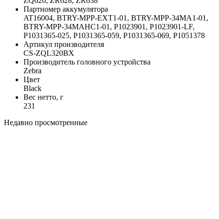
ZQ620, ZR628, ZR638
Партномер аккумулятора
AT16004, BTRY-MPP-EXT1-01, BTRY-MPP-34MA1-01,
BTRY-MPP-34MAHC1-01, P1023901, P1023901-LF,
P1031365-025, P1031365-059, P1031365-069, P1051378
Артикул производителя
CS-ZQL320BX
Производитель головного устройства
Zebra
Цвет
Black
Вес нетто, г
231
Недавно просмотренные