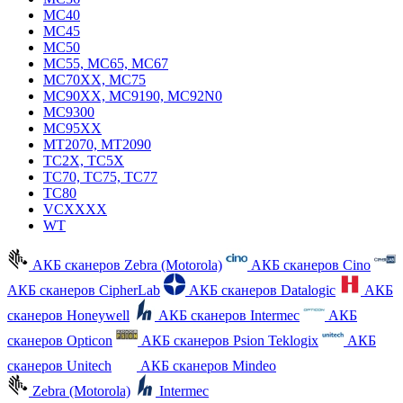
MC40
MC45
MC50
MC55, MC65, MC67
MC70XX, MC75
MC90XX, MC9190, MC92N0
MC9300
MC95XX
MT2070, MT2090
TC2X, TC5X
TC70, TC75, TC77
TC80
VCXXXX
WT
АКБ сканеров Zebra (Motorola)
АКБ сканеров Cino
АКБ сканеров CipherLab
АКБ сканеров Datalogic
АКБ
сканеров Honeywell
АКБ сканеров Intermec
АКБ
сканеров Opticon
АКБ сканеров Psion Teklogix
АКБ
сканеров Unitech
АКБ сканеров Mindeo
Zebra (Motorola)
Intermec