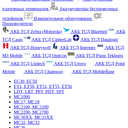
платежных терминалов
Аккумуляторы беспроводных
телефонов
Измерительное оборудование
Производители
АКБ ТСД Zebra (Motorola)
АКБ ТСД Bluebird
АКБ
ТСД Casio
АКБ ТСД CipherLab
АКБ ТСД Datalogic
АКБ ТСД Honeywell
АКБ ТСД Intermec
АКБ ТСД
M3 Mobile
АКБ ТСД Opticon
АКБ ТСД Psion Teklogix
АКБ ТСД Unitech
АКБ ТСД Urovo
АКБ ТСД Point
Mobile
АКБ ТСД Chainway
АКБ ТСД MobileBase
EC30, EC50
ET1, ET50, ET51, ET55, ET56
LDT, LRT, PPT, PDT, SPT
MC1000
MC17, MC18
MC2100, MC2180
MC2200, MC2700
MC30XX, MC31XX
MC32, MC33
MC36