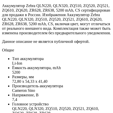
Аккумулятор Zebra QLN220, QLN320, ZQ510, ZQ520, ZQ521,
ZQ610, ZQ620, ZR628, ZR638, 5200 mAh, CS сертифицирован
для продажи в России. Изображения Аккумулятор Zebra
QLN220, QLN320, ZQ510, ZQ520, ZQ521, ZQ610, ZQ620,
ZR628, ZR638, 5200 mAh, CS, включая цвет, могут отличаться
от реального внешнего вида. Комплектация также может быть
изменена производителем без предварительного уведомления.
Данное описание не является публичной офертой.
Общие
Тип аккумулятора
Li-Ion
Ёмкость аккумулятора, mAh
5200
Размеры, мм
72,80 x 54,33 x 41,40
Производитель аккумулятора
Cameron Sino
Напряжение, В
7,4
Головное устройство
QLN220, QLN320, ZQ510, ZQ520, ZQ521, ZQ610,