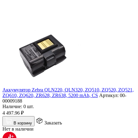
Аккумулятор Zebra QLN220, QLN320, ZQ510, ZQ520, ZQ521,
ZQ610, ZQ620, ZR628, ZR638, 5200 mAh, CS
Артикул:
00-
00009188
Наличие:
0 шт.
4 497.96
₽
Заказать
В корзину
Нет в наличии