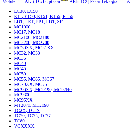
Mobile
АКБ ТСД Opticon
АКБ ТСД Psion Teklogix
А
EC30, EC50
ET1, ET50, ET51, ET55, ET56
LDT, LRT, PPT, PDT, SPT
MC1000
MC17, MC18
MC2100, MC2180
MC2200, MC2700
MC30XX, MC31XX
MC32, MC33
MC36
MC40
MC45
MC50
MC55, MC65, MC67
MC70XX, MC75
MC90XX, MC9190, MC92N0
MC9300
MC95XX
MT2070, MT2090
TC2X, TC5X
TC70, TC75, TC77
TC80
VCXXXX