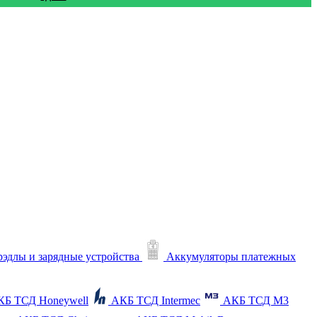
рэдлы и зарядные устройства
Аккумуляторы платежных
КБ ТСД Honeywell
АКБ ТСД Intermec
АКБ ТСД M3