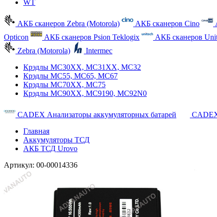
WT
АКБ сканеров Zebra (Motorola)
АКБ сканеров Cino
Opticon
АКБ сканеров Psion Teklogix
АКБ сканеров Uni
Zebra (Motorola)
Intermec
Крэдлы MC30XX, MC31XX, MC32
Крэдлы MC55, MC65, MC67
Крэдлы MC70XX, MC75
Крэдлы MC90XX, MC9190, MC92N0
CADEX Анализаторы аккумуляторных батарей
CADEX
Главная
Аккумуляторы ТСД
АКБ ТСД Urovo
Артикул:
00-00014336