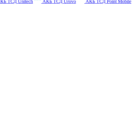
КБ ТСД Unitech
АКБ ТСД Urovo
АКБ ТСД Point Mobile