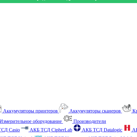
Аккумуляторы принтеров
Аккумуляторы сканеров
К
Измерительное оборудование
Производители
СД Casio
АКБ ТСД CipherLab
АКБ ТСД Datalogic
А