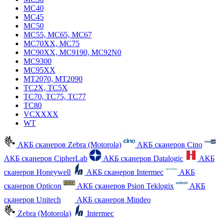
MC40
MC45
MC50
MC55, MC65, MC67
MC70XX, MC75
MC90XX, MC9190, MC92N0
MC9300
MC95XX
MT2070, MT2090
TC2X, TC5X
TC70, TC75, TC77
TC80
VCXXXX
WT
АКБ сканеров Zebra (Motorola)
АКБ сканеров Cino
АКБ сканеров CipherLab
АКБ сканеров Datalogic
АКБ
сканеров Honeywell
АКБ сканеров Intermec
АКБ
сканеров Opticon
АКБ сканеров Psion Teklogix
АКБ
сканеров Unitech
АКБ сканеров Mindeo
Zebra (Motorola)
Intermec