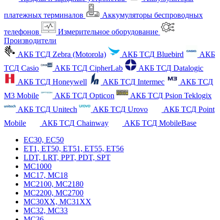
платежных терминалов
Аккумуляторы беспроводных
телефонов
Измерительное оборудование
Производители
АКБ ТСД Zebra (Motorola)
АКБ ТСД Bluebird
АКБ
ТСД Casio
АКБ ТСД CipherLab
АКБ ТСД Datalogic
АКБ ТСД Honeywell
АКБ ТСД Intermec
АКБ ТСД
M3 Mobile
АКБ ТСД Opticon
АКБ ТСД Psion Teklogix
АКБ ТСД Unitech
АКБ ТСД Urovo
АКБ ТСД Point
Mobile
АКБ ТСД Chainway
АКБ ТСД MobileBase
EC30, EC50
ET1, ET50, ET51, ET55, ET56
LDT, LRT, PPT, PDT, SPT
MC1000
MC17, MC18
MC2100, MC2180
MC2200, MC2700
MC30XX, MC31XX
MC32, MC33
MC36