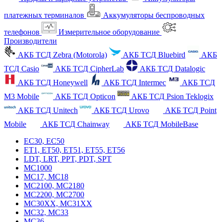
платежных терминалов
Аккумуляторы беспроводных
телефонов
Измерительное оборудование
Производители
АКБ ТСД Zebra (Motorola)
АКБ ТСД Bluebird
АКБ
ТСД Casio
АКБ ТСД CipherLab
АКБ ТСД Datalogic
АКБ ТСД Honeywell
АКБ ТСД Intermec
АКБ ТСД
M3 Mobile
АКБ ТСД Opticon
АКБ ТСД Psion Teklogix
АКБ ТСД Unitech
АКБ ТСД Urovo
АКБ ТСД Point
Mobile
АКБ ТСД Chainway
АКБ ТСД MobileBase
EC30, EC50
ET1, ET50, ET51, ET55, ET56
LDT, LRT, PPT, PDT, SPT
MC1000
MC17, MC18
MC2100, MC2180
MC2200, MC2700
MC30XX, MC31XX
MC32, MC33
MC36