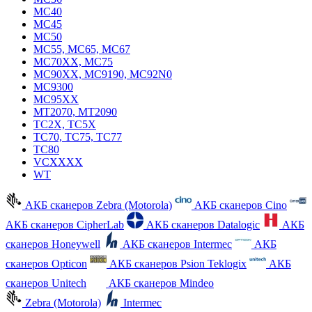
MC40
MC45
MC50
MC55, MC65, MC67
MC70XX, MC75
MC90XX, MC9190, MC92N0
MC9300
MC95XX
MT2070, MT2090
TC2X, TC5X
TC70, TC75, TC77
TC80
VCXXXX
WT
АКБ сканеров Zebra (Motorola)
АКБ сканеров Cino
АКБ сканеров CipherLab
АКБ сканеров Datalogic
АКБ
сканеров Honeywell
АКБ сканеров Intermec
АКБ
сканеров Opticon
АКБ сканеров Psion Teklogix
АКБ
сканеров Unitech
АКБ сканеров Mindeo
Zebra (Motorola)
Intermec