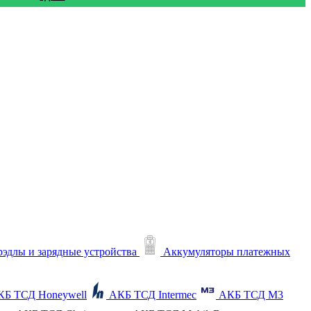
рэдлы и зарядные устройства
Аккумуляторы платежных
КБ ТСД Honeywell
АКБ ТСД Intermec
АКБ ТСД M3