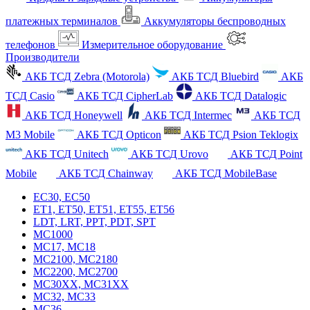
платежных терминалов
Аккумуляторы беспроводных
телефонов
Измерительное оборудование
Производители
АКБ ТСД Zebra (Motorola)
АКБ ТСД Bluebird
АКБ
ТСД Casio
АКБ ТСД CipherLab
АКБ ТСД Datalogic
АКБ ТСД Honeywell
АКБ ТСД Intermec
АКБ ТСД
M3 Mobile
АКБ ТСД Opticon
АКБ ТСД Psion Teklogix
АКБ ТСД Unitech
АКБ ТСД Urovo
АКБ ТСД Point
Mobile
АКБ ТСД Chainway
АКБ ТСД MobileBase
EC30, EC50
ET1, ET50, ET51, ET55, ET56
LDT, LRT, PPT, PDT, SPT
MC1000
MC17, MC18
MC2100, MC2180
MC2200, MC2700
MC30XX, MC31XX
MC32, MC33
MC36