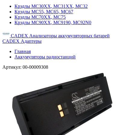
Крэдлы MC30XX, MC31XX, MC32
Крэдлы MC55, MC65, MC67
Крэдлы MC70XX, MC75
Крэдлы MC90XX, MC9190, MC92N0
CADEX Анализаторы аккумуляторных батарей
CADEX Адаптеры
Главная
Аккумуляторы радиостанций
Артикул:
00-00009308