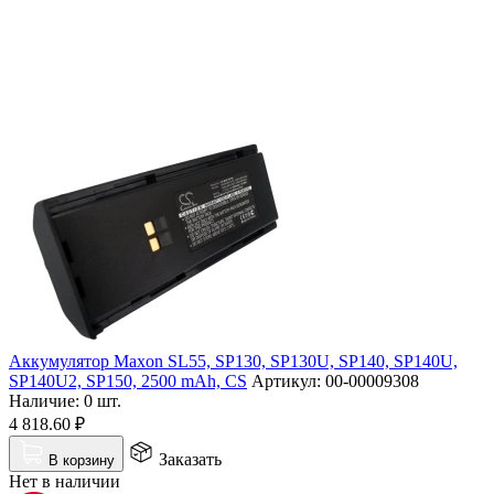
Аккумулятор Maxon SL55, SP130, SP130U, SP140, SP140U,
SP140U2, SP150, 2500 mAh, CS
Артикул:
00-00009308
Наличие:
0 шт.
4 818.60
₽
Заказать
В корзину
Нет в наличии