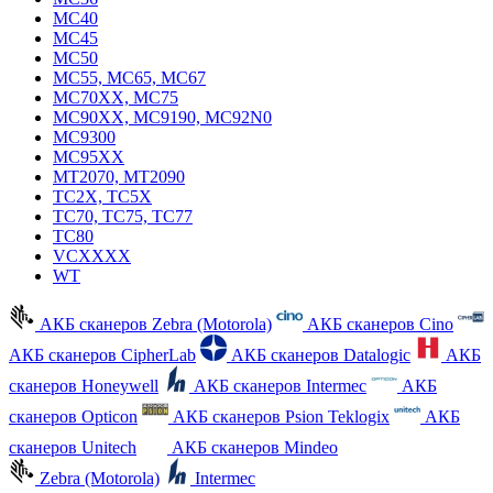
MC40
MC45
MC50
MC55, MC65, MC67
MC70XX, MC75
MC90XX, MC9190, MC92N0
MC9300
MC95XX
MT2070, MT2090
TC2X, TC5X
TC70, TC75, TC77
TC80
VCXXXX
WT
АКБ сканеров Zebra (Motorola)
АКБ сканеров Cino
АКБ сканеров CipherLab
АКБ сканеров Datalogic
АКБ
сканеров Honeywell
АКБ сканеров Intermec
АКБ
сканеров Opticon
АКБ сканеров Psion Teklogix
АКБ
сканеров Unitech
АКБ сканеров Mindeo
Zebra (Motorola)
Intermec